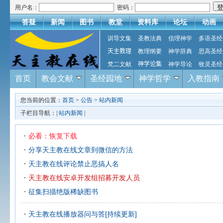
用户名：
密码：
答疑
新闻
图书
教堂
资料库
论坛
动画
训导文集
圣教法典
信理神学
多语圣经
天主教理
教理纲要
神学辞典
思高圣经
梵二文献
神学论集
神学导论
牧灵圣经
首页
教会文献
圣经园地
神学哲学
入教指南
您当前的位置：
首页
>
公告
>
站内新闻
子栏目导航：|
站内新闻
|
必看：恢复下载
分享天主教在线文章到微信的方法
天主教在线评论禁止恶搞人名
天主教在线安卓开发组招募开发人员
征集扫描绝版稀缺图书
天主教在线播放器问与答[持续更新]