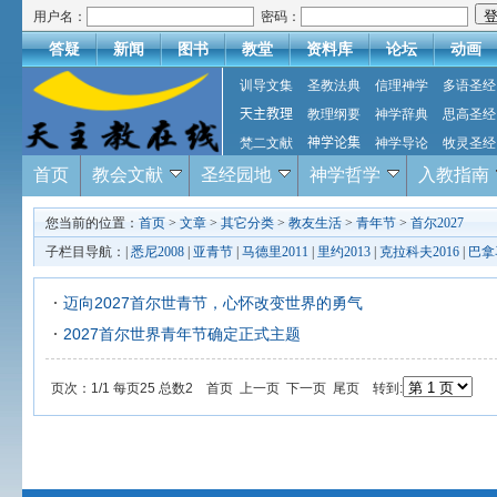
用户名：
密码：
答疑
新闻
图书
教堂
资料库
论坛
动画
训导文集
圣教法典
信理神学
多语圣经
天主教理
教理纲要
神学辞典
思高圣经
梵二文献
神学论集
神学导论
牧灵圣经
首页
教会文献
圣经园地
神学哲学
入教指南
您当前的位置：
首页
>
文章
>
其它分类
>
教友生活
>
青年节
>
首尔2027
子栏目导航：|
悉尼2008
|
亚青节
|
马德里2011
|
里约2013
|
克拉科夫2016
|
巴拿马
迈向2027首尔世青节，心怀改变世界的勇气
2027首尔世界青年节确定正式主题
页次：1/1 每页25 总数2 首页 上一页 下一页 尾页 转到: