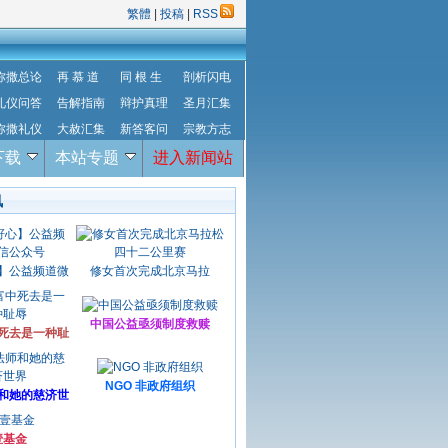
繁體
|
投稿
|
RSS
弥撒总论
再 慕 道
同 根 生
剖析闪电
礼仪问答
告解指南
辩护真理
圣月汇集
弥撒礼仪
大赦汇集
新答客问
宗教方志
下载
本站专题
进入新闻站
讯
】公益频道微
修女首次完成北京马拉
中国公益亟须制度救赎
死去是一种耻
NGO 非政府组织
和她的慈济世
壹基金