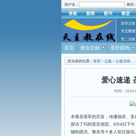
用户名：
密码
答疑
新闻
图书
教堂
训导文集
天主教理
梵二文献
首页
教会文献
圣经园地
您当前的位置：
首页
>
公益
>
公益活动
爱心速递
时间：2018
本着圣母军的宗旨，传播福音、圣
探访了玛利亚安老院。9月4日下
辅助团员、教友等十多人前往探访