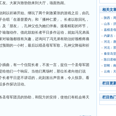
工友。大家兴致勃勃来到大厅，场面热闹。
相关文
动则以祈祷开始。继玩了两个刺激紧张的游戏之后，由孔
陕西：
子合唱「在基督爱内」和「播种仁爱」。长者以歌回礼，
山东：
」及「朋友」，孔神父也为她们伴奏。接着精彩的环节，
嘉模圣
个瑜珈动作。借此鼓励长者平日多作运动，就如冯兄弟虽
内蒙古
家对瑜珈都很有兴趣，还询问了冯兄弟有助治好颈椎疼痛
河北：
过预期的一小时，最后以唱圣母军军歌，孔神父降福和祈
河北：
秦皇岛
陈日君
小插曲，有一个住院长者，不发一言，捉住一个圣母军团
邯郸：
是给他们一个响应。当他们离场时，那位长者向他们说
云南：
个长者平日是不讲话的，此刻发出声音来，令人惊异。看
栏目更
后多作探访活动。
各圣母军团员的协助，和院方的安排，使他们有机会将天
栏目热