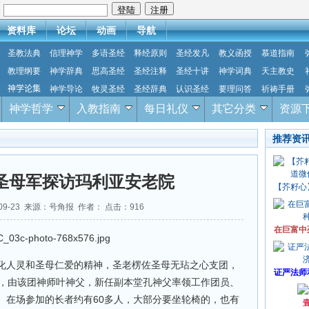
：
资料库
论坛
动画
导航
圣教法典
信理神学
多语圣经
释经原则
圣经发凡
教义函授
慕道指南
教理纲要
神学辞典
思高圣经
圣经注释
圣经十讲
神学词典
天主教史
神学论集
神学导论
牧灵圣经
圣经辞典
认识圣经
要理问答
祈祷手册
神学哲学
入教指南
每日礼仪
其它分类
资源
推荐资
 圣母军探访玛利亚安老院
【芥籽心
-09-23 来源：号角报 作者： 点击：
916
在巨富中
化人灵和圣母仁爱的精神，圣老楞佐圣母无玷之心支团，
证严法师
午，由该团神师叶神父，新任副本堂孔神父率领工作团员、
。在场参加的长者约有60多人，大部分要坐轮椅的，也有