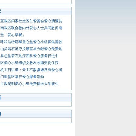
章
周至教区闫家社堂区仁爱善会爱心滴灌贫
济南教区联合教内外爱心人士共同慰问南
母堂「爱心早餐」
：呼和浩特耶稣圣心堂爱心小组募集善款
唐山吴若石足疗按摩室举办献爱心免费足
景县总堂若石足疗团队爱心服务行进中
堂区爱心小组组织女教友照顾受伤住院
枢机主日讲道：天主不敌谦虚及有爱心者
南门里堂区举行爱心聚餐活动
天主教昆明爱心小组免费接送大学新生
新
门