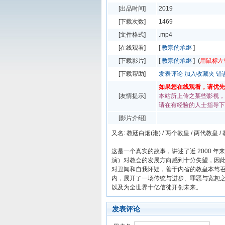
[出品时间]
2019
[下载次数]
1469
[文件格式]
.mp4
[在线观看]
[
教宗的承继
]
[下载影片]
[
教宗的承继
] (
用鼠标左
[下载帮助]
发表评论
加入收藏夹
错
如果您在线观看，请优先使
[友情提示]
本站所上传之某些影视，
请在有经验的人士指导下
[影片介绍]
又名: 教廷白烟(港) / 两个教皇 / 两代教皇 / 教皇
这是一个真实的故事，讲述了近 2000 
演）对教会的发展方向感到十分失望，因此向
对丑闻和自我怀疑，善于内省的教皇本笃
内，展开了一场传统与进步、罪恶与宽恕
以及为全世界十亿信徒开创未来。
发表评论