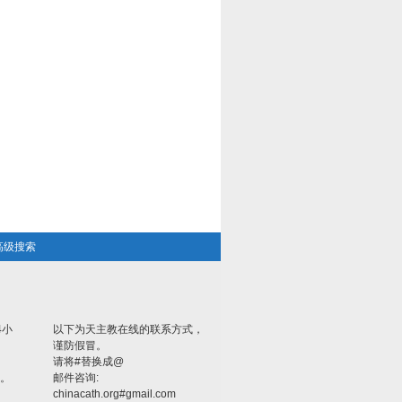
高级搜索
4小
以下为天主教在线的联系方式，
谨防假冒。
请将#替换成@
。
邮件咨询:
chinacath.org#gmail.com