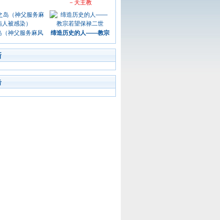
－天主教
岛（神父服务麻风
缔造历史的人——教宗
新
击