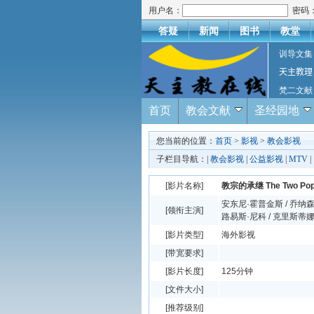
用户名：
密码
答疑
新闻
图书
教堂
训导文集
天主教理
梵二文献
首页
教会文献
圣经园地
您当前的位置：
首页
>
影视
>
教会影视
子栏目导航：|
教会影视
|
公益影视
|
MTV
|
[影片名称]
教宗的承继 The Two Pope
安东尼·霍普金斯 / 乔纳森·
[领衔主演]
路易斯·尼科 / 克里斯蒂
[影片类型]
海外影视
[带宽要求]
[影片长度]
125分钟
[文件大小]
[推荐级别]