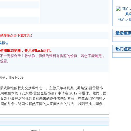
死亡之
最后更
键直接点击下载地址
)
误报告
热门点
用IE浏览器，并允许flash运行。
不一定符合天主教信仰，但做为资料有借鉴的价值，若您不能确定，
观看。
 / The Pope
年来最戏剧性的权力交接事件之一。主教贝尔格利奥（乔纳森·普雷斯饰
教皇本笃（安东尼·霍普金斯饰演）申请在 2012 年退休。然而，面
召见对他最严厉的批判者和未来的继任者来到罗马，在梵蒂冈的围墙之
之间的斗争，这两位截然不同的人直面各自的过去，以图寻找共同点，