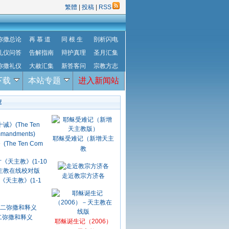
繁體
|
投稿
|
RSS
弥撒总论
再 慕 道
同 根 生
剖析闪电
礼仪问答
告解指南
辩护真理
圣月汇集
弥撒礼仪
大赦汇集
新答客问
宗教方志
下载
本站专题
进入新闻站
荐
耶稣受难记（新增天主
The Ten Com
教
走近教宗方济各
《天主教》(1-1
二弥撒和释义
耶稣诞生记（2006）