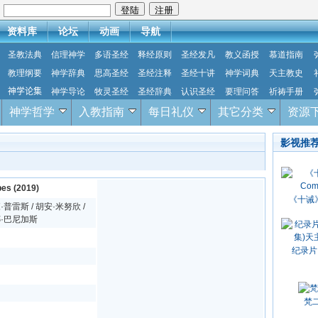
：
资料库
论坛
动画
导航
圣教法典
信理神学
多语圣经
释经原则
圣经发凡
教义函授
慕道指南
教理纲要
神学辞典
思高圣经
圣经注释
圣经十讲
神学词典
天主教史
神学论集
神学导论
牧灵圣经
圣经辞典
认识圣经
要理问答
祈祷手册
神学哲学
入教指南
每日礼仪
其它分类
资源
影视推
s (2019)
《十诫》(
普雷斯 / 胡安·米努欣 /
娜·巴尼加斯
纪录片
梵