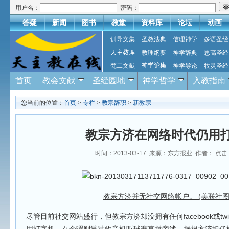
用户名：
密码：
答疑
新闻
图书
教堂
资料库
论坛
动画
训导文集
圣教法典
信理神学
多语圣经
天主教理
教理纲要
神学辞典
思高圣经
梵二文献
神学论集
神学导论
牧灵圣经
首页
教会文献
圣经园地
神学哲学
入教指南
您当前的位置：
首页
>
专栏
>
教宗辞职
>
新教宗
教宗方济在网络时代仍用
时间：2013-03-17 来源：东方报业 作者： 点击
教宗方济并无社交网络帐户。 (美联社图
尽管目前社交网站盛行，但教宗方济却没拥有任何facebook或twi