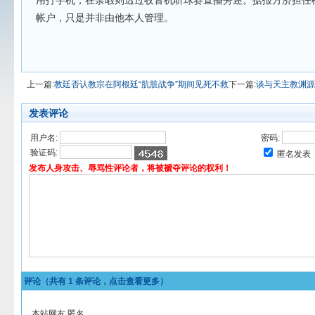
用打字机，在余暇则透过收音机听球赛直播旁述。据报方济担任枢机时
帐户，只是并非由他本人管理。
上一篇:
教廷否认教宗在阿根廷“肮脏战争”期间见死不救
下一篇:
谈与天主教渊源
发表评论
用户名:
密码:
验证码:
匿名发表
发布人身攻击、辱骂性评论者，将被褫夺评论的权利！
评论（共有
1
条评论，点击查看更多）
本站网友 匿名