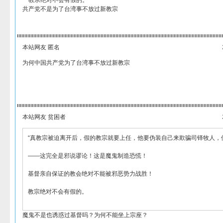
教宗绝对不会有假的。
共产党不是为了台湾事不放过新教宗
本站网友 匿名
为何中国共产党为了台湾事不放过新教宗
本站网友 贫困者
“真教宗被迫离开后，假的教宗就要上任，他要伪装自己来欺骗司铎牧人，
——这完全是邪说谬论！这是魔鬼制造恐慌！
基督亲自保证的教会绝对不能被邪恶势力战胜！
教宗绝对不会有假的。
魔鬼不是也诱惑过基督吗？为何不能坐上宗座？