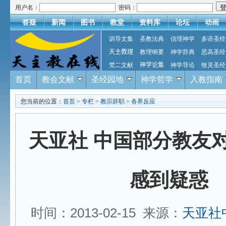
用户名：
密码：
答疑
新闻
图书
教堂
资料库
论坛
动画
训导文集
圣教法典
信理神学
多语圣经
天主教理
教理纲要
神学辞典
思高圣经
梵二文献
神学论集
神学导论
牧灵圣经
首页
教会文献
圣经园地
神学哲学
入教指南
您当前的位置：
首页
>
专栏
>
教宗辞职
>
各界反应
天亚社 中国部分教友
感到疑惑
时间：2013-02-15 来源：
天亚社