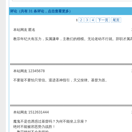
评论（共有
31
条评论，点击查看更多）
2
3
4
下一页
尾页
1
本站网友 匿名
教宗年纪大有压力，实属谦卑，主教们的楷模。无论老幼不行就。辞职才属
本站网友 12345678
不要疑不要怕只管信。退进圣神指引，天父按律。基督为首。
本站网友 1512631444
魔鬼不是也诱惑过基督吗？为何不能坐上宗座？
绝对不能被邪恶势力战胜！