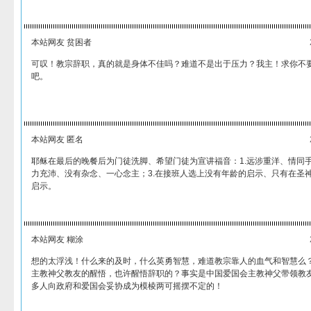
本站网友 贫困者
可叹！教宗辞职，真的就是身体不佳吗？难道不是出于压力？我主！求你不
吧。
本站网友 匿名
耶稣在最后的晚餐后为门徒洗脚、希望门徒为宣讲福音：1.远涉重洋、情同手
力充沛、没有杂念、一心念主；3.在接班人选上没有年龄的启示、只有在圣
启示。
本站网友 糊涂
想的太浮浅！什么来的及时，什么英勇智慧，难道教宗靠人的血气和智慧么
主教神父教友的醒悟，也许醒悟辞职的？事实是中国爱国会主教神父带领教
多人向政府和爱国会妥协成为模棱两可摇摆不定的！