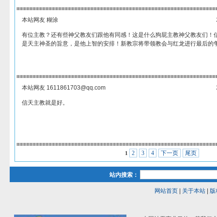
本站网友 糊涂
有位主教？还有些神父教友们跟他有同感！这是什么狗屁主教神父教友们！
是天主神圣的旨意，是他上智的安排！新教宗将带领教会与红龙进行最后的
本站网友 1611861703@qq.com
信天主教就是好。
2
3
4
下一页
尾页
1
站内搜索：
网站首页
|
关于本站
|
版