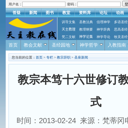
用户名：
密码：
答疑
新闻
图书
教堂
资料库
论坛
动画
训导文集
圣教法典
信理神学
多语圣经
天主教理
教理纲要
神学辞典
思高圣经
梵二文献
神学论集
神学导论
牧灵圣经
首页
教会文献
圣经园地
神学哲学
入教指南
您当前的位置：
首页
>
专栏
>
教宗辞职
>
圣座新闻
教宗本笃十六世修订
式
时间：2013-02-24 来源：梵蒂