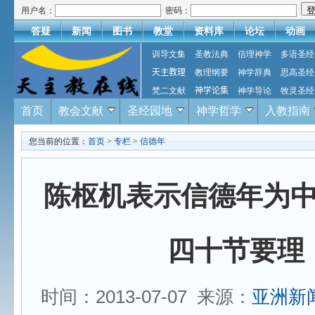
用户名：
密码：
答疑
新闻
图书
教堂
资料库
论坛
动画
训导文集
圣教法典
信理神学
多语圣经
天主教理
教理纲要
神学辞典
思高圣经
梵二文献
神学论集
神学导论
牧灵圣经
首页
教会文献
圣经园地
神学哲学
入教指南
您当前的位置：
首页
>
专栏
>
信德年
陈枢机表示信德年为
四十节要理
时间：2013-07-07 来源：
亚洲新