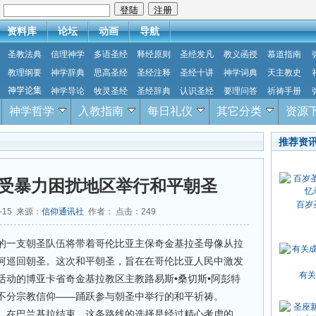
：
资料库
论坛
动画
导航
圣教法典
信理神学
多语圣经
释经原则
圣经发凡
教义函授
慕道指南
教理纲要
神学辞典
思高圣经
圣经注释
圣经十讲
神学词典
天主教史
神学论集
神学导论
牧灵圣经
圣经辞典
认识圣经
要理问答
祈祷手册
神学哲学
入教指南
每日礼仪
其它分类
资源
推荐资
在备受暴力困扰地区举行和平朝圣
百岁
9-15 来源：
信仰通讯社
作者： 点击：
249
的一支朝圣队伍将带着哥伦比亚主保奇金基拉圣母像从拉
河巡回朝圣。这次和平朝圣，旨在在哥伦比亚人民中激发
有关
活动的博亚卡省奇金基拉教区主教路易斯•桑切斯•阿彭特
不分宗教信仰——踊跃参与朝圣中举行的和平祈祷。
，在巴兰基拉结束。这条路线的选择是经过精心考虑的。