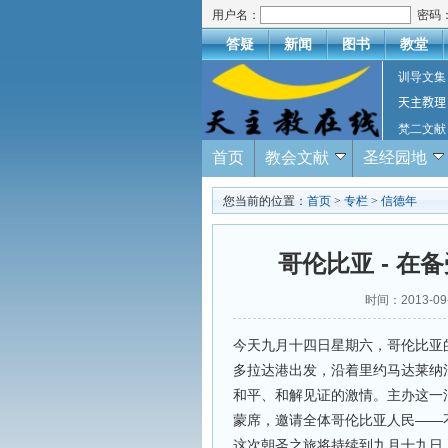
用户名：
密码
答疑
新闻
图书
教堂
训导文集
天主教理
梵二文献
首页
教会文献
圣经园地
您当前的位置：
首页
>
专栏
>
信德年
哥伦比亚 - 
时间：2013-0
今天九月十四日星期六，哥伦比亚
多拉达港出发，沿着里约马达莱纳
和平、和解见证的激情。主办这一
蒙席，邀请全体哥伦比亚人民——
这次朝圣之旅将持续到九月十九日