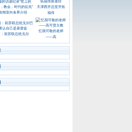
天津西开总堂开拓
新闻室向各界介绍
福传
忆我可敬的老师
道：前苏联总统戈尔
——高
章
新
门