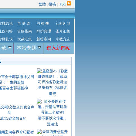
繁體
|
投稿
|
RSS
弥撒总论
再 慕 道
同 根 生
剖析闪电
礼仪问答
告解指南
辩护真理
圣月汇集
弥撒礼仪
大赦汇集
新答客问
宗教方志
下载
本站专题
进入新闻站
讯
圣座颁布《弥撒讲
圣言会士郭福德神
道规
请不要以讹传讹，
成义/称义教义的
澄清法