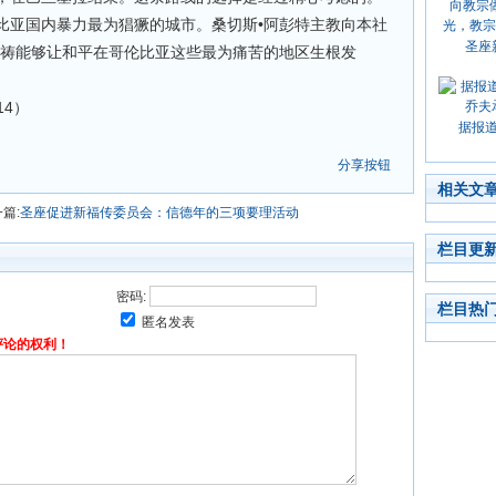
比亚国内暴力最为猖獗的城市。桑切斯•阿彭特主教向本社
圣座
祈祷能够让和平在哥伦比亚这些最为痛苦的地区生根发
/14）
据报
分享按钮
相关文
篇:
圣座促进新福传委员会：信德年的三项要理活动
栏目更
密码:
栏目热
匿名发表
评论的权利！