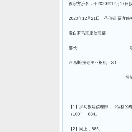
教宗方济各，于2020年12月1
2020年12月21日，圣伯铎‧贾宜
发自罗马宗座信理部
部长 秘书
路易斯‧拉达里亚枢机，S.I. 
切尔韦泰里领
【1】罗马教廷信理部，《位格的尊严
（100），884。
【2】同上，885。