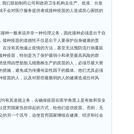
此，我们鼓励制药公司和政府卫生机构去生产、批准、分发
就不会对医疗服务提供者或接种疫苗的人造成良心困扰的
苗接种一般来说并非一种伦理义务，因此接种必须是出于自
，接种疫苗的道德性不仅是出于人要保护自身健康的责
。在没有其他遏止疫情的方法，甚至无法预防流行病蔓延
接种疫苗，特别是为了保护最弱小和承受最高风险的群
绝使用由堕胎胎儿细胞株生产的疫苗的人，必须尽最大努
的措施，避免成为传播传染性因子的载体。他们尤其必须
种疫苗的人，以及对那些最脆弱的人的健康造成任何风
织均有其道德义务，去确保疫苗在医学角度上是有效和安全
以贫穷国家负担得起的方式，给他们提供疫苗。否则，无
义的另一个讯号，迫使贫穷国家继续在健康、经济和社会