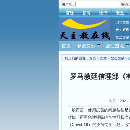
用户名：
密码
答疑
新闻
图书
教堂
训导文集
天主教理
梵二文献
首页
教会文献
圣经园地
您当前的位置：
首页
>
文章
>
教会文献
>
罗马教廷信理部《
时间：2021
一般而言，使用疫苗的问题往往是
对抗「严重急性呼吸综合性冠状病毒-2
（Covid-19）的疫苗使用问