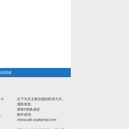
高级搜索
4小
以下为天主教在线的联系方式，
谨防假冒。
请将#替换成@
。
邮件咨询:
chinacath.org#gmail.com