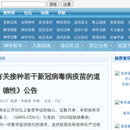
：
资料库
论坛
动画
导航
圣教法典
信理神学
多语圣经
释经原则
圣经发凡
教义函授
慕道指南
教理纲要
神学辞典
思高圣经
圣经注释
圣经十讲
神学词典
天主教史
神学论集
神学导论
牧灵圣经
圣经辞典
认识圣经
要理问答
祈祷手册
神学哲学
入教指南
每日礼仪
其它分类
资源
推荐资
圣部
有关接种若干新冠病毒病疫苗的道
百岁
德性》公告
-10-17 来源：号角报 作者： 点击：
742
舆论公开论坛上备受争议的核心。近数月来，本部就有关
有关
」（SARS-COV-2）引发的「2019冠状病毒病」
题，收到一些要求提供指引的请求。这些疫苗在研发和生产过程