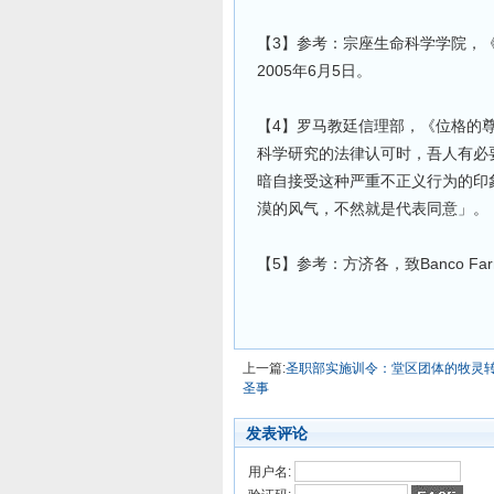
【3】参考：宗座生命科学学院，
2005年6月5日。
【4】罗马教廷信理部，《位格的
科学研究的法律认可时，吾人有必
暗自接受这种严重不正义行为的印
漠的风气，不然就是代表同意」。
【5】参考：方济各，致Banco Far
上一篇:
圣职部实施训令：堂区团体的牧灵
圣事
发表评论
用户名: