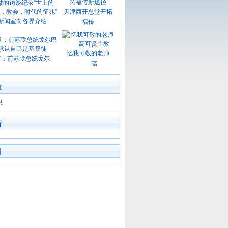
天津西开总堂开拓
新闻室向各界介绍
福传
忆我可敬的老师
道：前苏联总统戈尔
——高
章
息
新
门