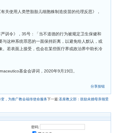
《有关使用人类堕胎胎儿细胞株制造疫苗的伦理反思》，
尊严训令》，35号：「当不道德的行为被规定卫生保健和
要与这种系统罪恶的一面保持距离，以避免给人默认，或
象。若表面上接受，也会在某些医疗界或政治界中助长冷
maceutico基金会讲词，2020年9月19日。
分享按钮
转变，为推广教会福传使命服务
下一篇:
圣座教义部：鼓励未婚母亲领受
密码: