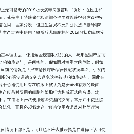
上无可指责的2019冠状病毒病疫苗时（例如：在医生和
苗，或是由于特殊储存和运输条件而难以获得分发该种疫
苗在同一国家分发，但卫生当局不允许公民选择接种哪种
生产过程中使用了堕胎胎儿细胞株的2019冠状病毒病疫
的基本理由是：使用这些疫苗制成品的人，与那些因堕胎而
动的物质参与）是间接的。假如面对着重大的危险，例如
而当前的情况是「严重急性呼吸综合性冠状病毒-2」引发的
们则没有强制道德义务去避免这种被动的物质参与。因此在
愧于心地使用所有在临床上被认为是安全和有效的疫苗，
生产疫苗时所用的细胞的堕胎行为构成正式的合谋。然
下，在道德上合法使用这些类型的疫苗，本身并不使堕胎
合法化，而且必须假定这些疫苗使用者是反对此等行为
任何情况下都不是，而且也不应该被暗指是在道德上认可使