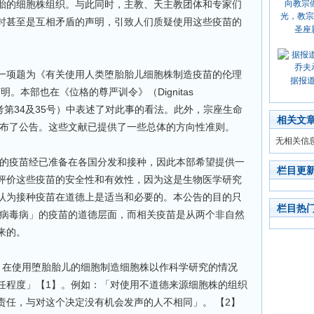
胎的细胞株组织。与此同时，主教、天主教团体和专家们
时甚至是互相矛盾的声明，引致人们质疑使用这些疫苗的
圣座
一项题为《有关使用人类堕胎胎儿细胞株制造疫苗的伦理
据报
明。本部也在《位格的尊严训令》（Dignitas
日，参考第34及35号）中表述了对此事的看法。此外，宗座生命
相关文
发布了公告。这些文献已提供了一些总体的方向性准则。
无相关信
」的疫苗经已准备在各国分发和接种，因此本部希望提供一
栏目更
评价这些疫苗的安全性和有效性，因为这是生物医学研究
认为接种疫苗在道德上是适当和必要的。本公告的目的只
栏目热
状病毒病」的疫苗的道德层面，而相关疫苗是从两个非自然
来的。
，在使用堕胎胎儿的细胞制造细胞株以作科学研究的情况
任程度」【1】。例如：「对使用不道德来源细胞株的组织
责任，与对这个决定没有机会发声的人不相同」。 【2】