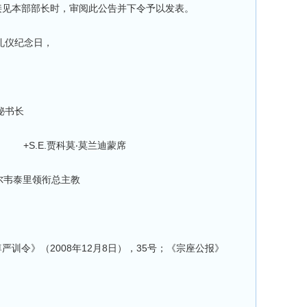
7日接见本部部长时，审阅此公告并下令予以发表。
修礼仪纪念日，
长
+S.E.贾科莫‧莫兰迪蒙席
衔总主教
训令》（2008年12月8日），35号；《宗座公报》