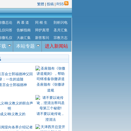
繁體
|
投稿
|
RSS
弥撒总论
再 慕 道
同 根 生
剖析闪电
礼仪问答
告解指南
辩护真理
圣月汇集
弥撒礼仪
大赦汇集
新答客问
宗教方志
下载
本站专题
进入新闻站
讯
圣座颁布《弥撒讲
圣言会士郭福德神
道规
请不要以讹传讹，
成义/称义教义的
澄清法