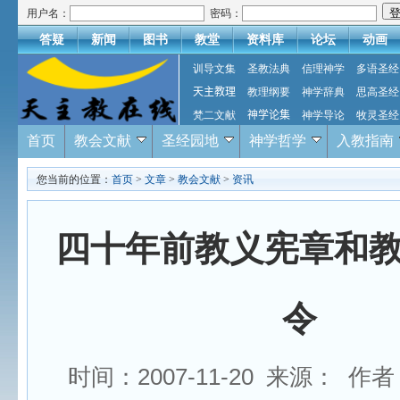
用户名：
密码：
答疑
新闻
图书
教堂
资料库
论坛
动画
训导文集
圣教法典
信理神学
多语圣经
天主教理
教理纲要
神学辞典
思高圣经
梵二文献
神学论集
神学导论
牧灵圣经
首页
教会文献
圣经园地
神学哲学
入教指南
您当前的位置：
首页
>
文章
>
教会文献
>
资讯
四十年前教义宪章和
令
时间：2007-11-20 来源： 作