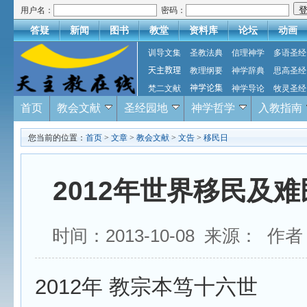
用户名：
密码：
答疑
新闻
图书
教堂
资料库
论坛
动画
训导文集
圣教法典
信理神学
多语圣经
天主教理
教理纲要
神学辞典
思高圣经
梵二文献
神学论集
神学导论
牧灵圣经
首页
教会文献
圣经园地
神学哲学
入教指南
您当前的位置：
首页
>
文章
>
教会文献
>
文告
>
移民日
2012年世界移民及
时间：2013-10-08 来源： 作
2012年 教宗本笃十六世