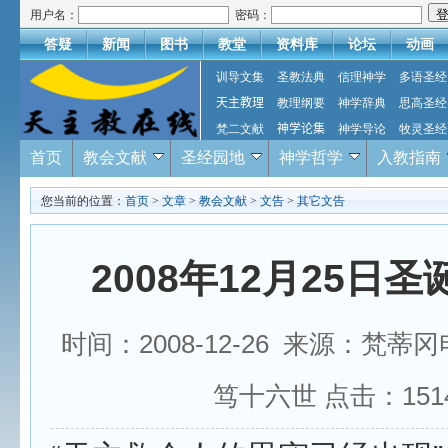
用户名：
密码：
答疑
新闻
图书
教堂
资料库
论坛
动画
训导文集
圣教法典
信理神学
多语圣经
天主教理
教理纲要
神学辞典
思高圣经
梵二文献
神学论集
神学导论
牧灵圣经
首页
教会文献
圣经园地
神学哲学
入教指南
您当前的位置：
首页
>
文章
>
教会文献
>
文告
>
其它文告
2008年12月25日
时间：2008-12-26 来源：梵蒂
笃十六世 点击：
151