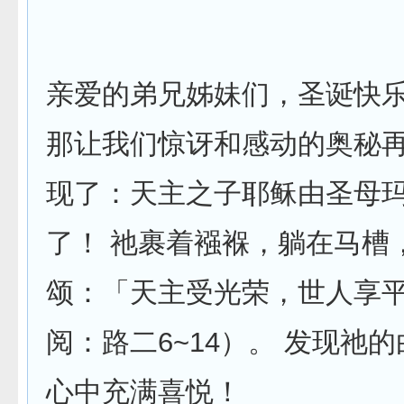
亲爱的弟兄姊妹们，圣诞快
那让我们惊讶和感动的奥秘
现了：天主之子耶稣由圣母
了！ 祂裹着襁褓，躺在马槽
颂：「天主受光荣，世人享
阅：路二6~14）。 发现祂
心中充满喜悦！