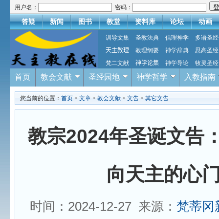
用户名：
密码：
答疑
新闻
图书
教堂
资料库
论坛
动画
训导文集
圣教法典
信理神学
多语圣经
天主教理
教理纲要
神学辞典
思高圣经
梵二文献
神学论集
神学导论
牧灵圣经
首页
教会文献
圣经园地
神学哲学
入教指南
您当前的位置：
首页
>
文章
>
教会文献
>
文告
>
其它文告
教宗2024年圣诞文告
向天主的心
时间：2024-12-27 来源：
梵蒂冈