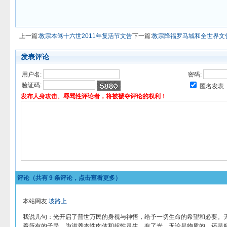
上一篇:
教宗本笃十六世2011年复活节文告
下一篇:
教宗降福罗马城和全世界文告
发表评论
用户名:
密码:
验证码:
匿名发表
发布人身攻击、辱骂性评论者，将被褫夺评论的权利！
评论（共有
9
条评论，点击查看更多）
本站网友
坡路上
我说几句：光开启了普世万民的身视与神悟，给予一切生命的希望和必要。
着所有的子民，为滋养本性肉体和超性灵生。有了光，无论是物质的、还是