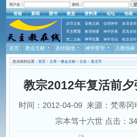
用户名：
密码：
答疑
新闻
图书
教堂
资料库
论坛
动画
训导文集
圣教法典
信理神学
多语圣经
天主教理
教理纲要
神学辞典
思高圣经
梵二文献
神学论集
神学导论
牧灵圣经
首页
教会文献
圣经园地
神学哲学
入教指南
您当前的位置：
首页
>
文章
>
教会文献
>
文告
>
复活节
教宗2012年复活前
时间：2012-04-09 来源：梵蒂
宗本笃十六世 点击：
3