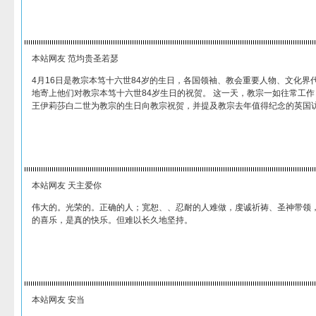
本站网友 范均贵圣若瑟
4月16日是教宗本笃十六世84岁的生日，各国领袖、教会重要人物、文化界
地寄上他们对教宗本笃十六世84岁生日的祝贺。 这一天，教宗一如往常工
王伊莉莎白二世为教宗的生日向教宗祝贺，并提及教宗去年值得纪念的英国
本站网友 天主爱你
伟大的。光荣的。正确的人；宽恕、、忍耐的人难做，虔诚祈祷、圣神带领
的喜乐，是真的快乐。但难以长久地坚持。
本站网友 安当