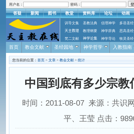
用户名：
密码：
答疑
新闻
图书
教堂
资料库
论坛
动画
训导文集
圣教法典
信理神学
多语圣经
天主教理
教理纲要
神学辞典
思高圣经
梵二文献
神学论集
神学导论
牧灵圣经
首页
教会文献
圣经园地
神学哲学
入教指南
您当前的位置：
首页
>
文章
>
教会文献
>
统计
中国到底有多少宗教
时间：2011-08-07 来源：共
平、王莹 点击：
989