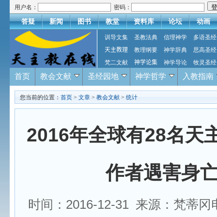
用户名：
密码：
答疑
新闻
图书
教堂
资料库
论坛
动画
训导文集
圣教法典
信理神学
多语圣经
天主教理
教理纲要
神学辞典
思高圣经
梵二文献
神学论集
神学导论
牧灵圣经
首页
教会文献
圣经园地
神学哲学
入教指南
您当前的位置：
首页
>
文章
>
教会文献
>
统计
2016年全球有28名
作者遇害身
时间：2016-12-31 来源：梵蒂