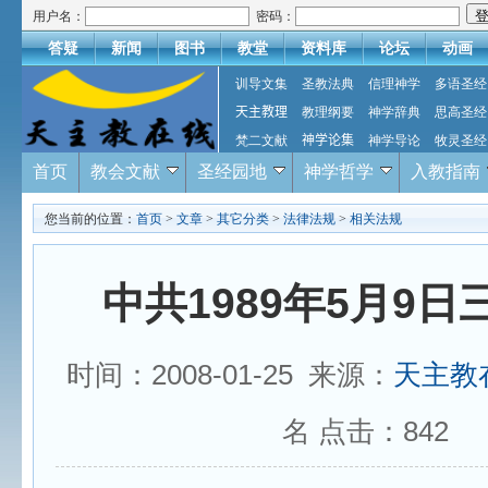
用户名：
密码：
答疑
新闻
图书
教堂
资料库
论坛
动画
训导文集
圣教法典
信理神学
多语圣经
天主教理
教理纲要
神学辞典
思高圣经
梵二文献
神学论集
神学导论
牧灵圣经
首页
教会文献
圣经园地
神学哲学
入教指南
您当前的位置：
首页
>
文章
>
其它分类
>
法律法规
>
相关法规
中共1989年5月9日
时间：2008-01-25 来源：
天主教
名 点击：
842