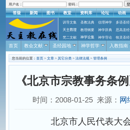
用户名：
密码：
答疑
新闻
图书
教堂
资料库
论坛
动画
训导文集
圣教法典
信理神学
多语圣经
天主教理
教理纲要
神学辞典
思高圣经
梵二文献
神学论集
神学导论
牧灵圣经
首页
教会文献
圣经园地
神学哲学
入教指南
您当前的位置：
首页
>
文章
>
其它分类
>
法律法规
>
管理条例
《北京市宗教事务条例》
时间：2008-01-25 来源：
网
北京市人民代表大