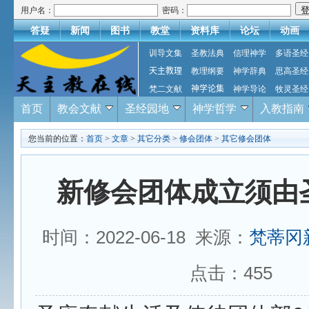
用户名：
密码：
答疑
新闻
图书
教堂
资料库
论坛
动画
训导文集
圣教法典
信理神学
多语圣经
天主教理
教理纲要
神学辞典
思高圣经
梵二文献
神学论集
神学导论
牧灵圣经
首页
教会文献
圣经园地
神学哲学
入教指南
您当前的位置：
首页
>
文章
>
其它分类
>
修会团体
>
其它修会团体
新修会团体成立须由
时间：2022-06-18 来源：
梵蒂冈
点击：
455