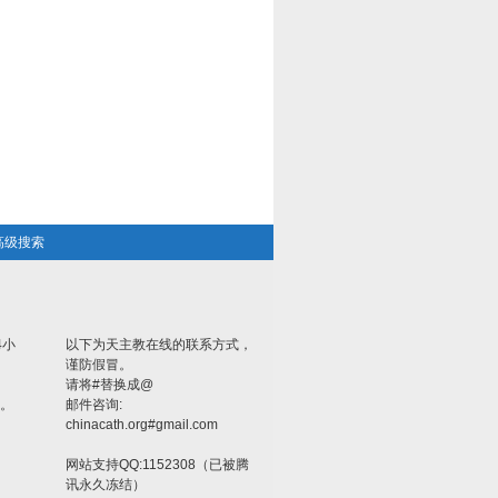
高级搜索
4小
以下为天主教在线的联系方式，
谨防假冒。
请将#替换成@
。
邮件咨询:
chinacath.org#gmail.com
网站支持QQ:1152308（已被腾
讯永久冻结）