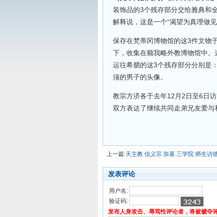
装饰品的3个残存部分交给雅典和
解释说，这是一个“渴望为真理做
保存在梵蒂冈博物馆的这3件文物
下，收集在额我略外教博物馆中。
运往希腊的这3个残存部分分别是
须的男子的头像。
教宗方济各于去年12月2日至6日
双方表达了继续共同走弟兄友爱与
上一篇:
天主教 信义宗 崇基 三学院 师生访
发表评论
用户名:
验证码:
发布人身攻击、辱骂性评论者，将被褫夺