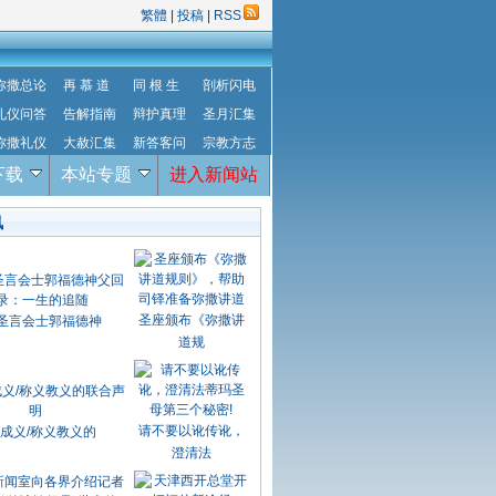
繁體
|
投稿
|
RSS
弥撒总论
再 慕 道
同 根 生
剖析闪电
礼仪问答
告解指南
辩护真理
圣月汇集
弥撒礼仪
大赦汇集
新答客问
宗教方志
下载
本站专题
进入新闻站
讯
圣座颁布《弥撒讲
圣言会士郭福德神
道规
请不要以讹传讹，
成义/称义教义的
澄清法