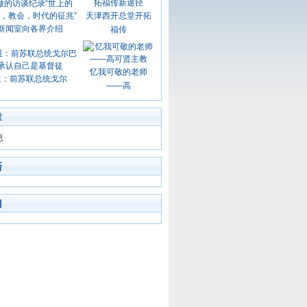
天津西开总堂开拓
新闻室向各界介绍
福传
忆我可敬的老师
道：前苏联总统戈尔
——高
章
息
新
门