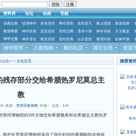
：
资料库
论坛
动画
导航
圣教法典
信理神学
多语圣经
释经原则
圣经发凡
教义函授
慕道指南
教理纲要
神学辞典
思高圣经
圣经注释
圣经十讲
神学词典
天主教史
神学论集
神学导论
牧灵圣经
圣经辞典
认识圣经
要理问答
祈祷手册
神学哲学
入教指南
每日礼仪
其它分类
资源
推荐资
大公合一
>
文化交流
的残存部分交给希腊热罗尼莫总主
百岁
教
-19 来源：
梵蒂冈新闻网
作者： 点击：
145
梵蒂冈博物馆的3件文物交给希腊雅典和全希腊总主教热罗
有关
，将把在梵蒂冈博物馆保存了很长时间的希腊帕特农神庙