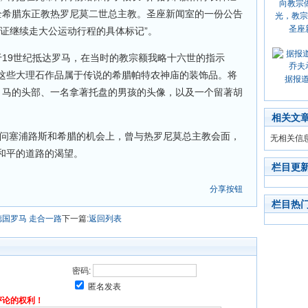
全希腊东正教热罗尼莫二世总主教。圣座新闻室的一份公告
圣座
见证继续走大公运动行程的具体标记”。
于19世纪抵达罗马，在当时的教宗额我略十六世的指示
这些大理石作品属于传说的希腊帕特农神庙的装饰品。将
据报
：马的头部、一名拿著托盘的男孩的头像，以及一个留著胡
相关文
访问塞浦路斯和希腊的机会上，曾与热罗尼莫总主教会面，
无相关信
和平的道路的渴望。
栏目更
分享按钮
栏目热
德国罗马 走合一路
下一篇:
返回列表
密码:
匿名发表
评论的权利！