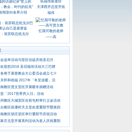
天津西开总堂开拓
新闻室向各界介绍
福传
忆我可敬的老师
道：前苏联总统戈尔
——高
章
员会连串活动与堂区信徒庆祝圣召月
欢迎您2018 圣召福传活动大三巴牌
济各将于基督教会大公委员会成立七十
关怀和祝福 2017年「冬至送暖」活
济南教区贤文堂区开展暖冬捐赠活动
堂「2017世界穷人日」活动
沧州教区大城堂区在前屯村举行义诊活动
邢台教区前潘村天主堂欢度重阳节暨第四
济南教区胡庄堂区举行重阳节庆祝活动
石家庄北堂开展系列活动为老人庆祝重阳