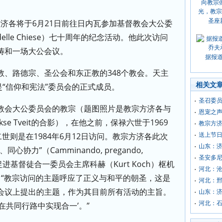
圣座
济各将于6月21日前往日内瓦参加基督教会大公委
ico delle Chiese）七十周年的纪念活动。他此次访问
祷和一场大公会议。
据报
教、路德宗、圣公会和东正教的348个教会。天主
相关文
是“信仰和宪法”委员会的正式成员。
圣召委
教会大公委员会的教宗（题图照片是教宗方济各与
恩宠之声
kse Tveit的合影），在他之前，保禄六世于1969
教宗方
世则是在1984年6月12日访问。教宗方济各此次
送上节日
山东：
协力”（Camminando, pregando,
圣安多尼
。圣座促进基督徒合一委员会主席科赫（Kurt Koch）枢机
河北：
：“教宗访问的主题呼应了正义与和平的朝圣，这是
河北：
会议上提出的主题，作为其目前所有活动的主旨。
山东：
河北：
在共同行路中实现合一’。”