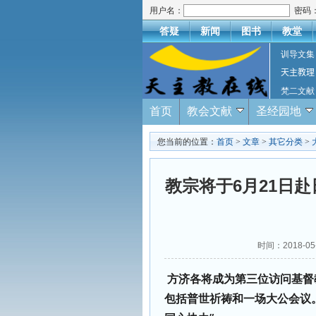
用户名：
密码
答疑
新闻
图书
教堂
训导文集
天主教理
梵二文献
首页
教会文献
圣经园地
您当前的位置：
首页
>
文章
>
其它分类
>
教宗将于6月21日
时间：2018-0
方济各将成为第三位访问基督
包括普世祈祷和一场大公会议