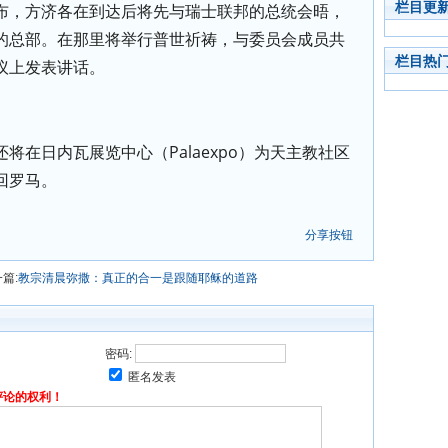
栏目更
布，方济各在到达后将先与瑞士联邦的总统会晤，
的总部。在那里将举行普世祈祷，与委员会成员共
栏目热
议上发表讲话。
将在日内瓦展览中心（Palaexpo）为天主教社区
回罗马。
分享按钮
篇:
教宗清晨弥撒：真正的合一是跟随耶稣的道路
密码:
匿名发表
评论的权利！