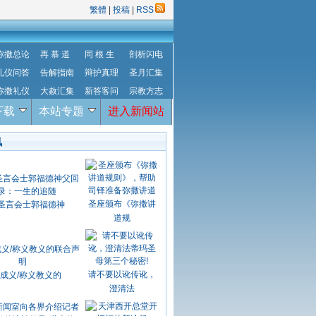
繁體
|
投稿
|
RSS
弥撒总论
再 慕 道
同 根 生
剖析闪电
礼仪问答
告解指南
辩护真理
圣月汇集
弥撒礼仪
大赦汇集
新答客问
宗教方志
下载
本站专题
进入新闻站
讯
圣座颁布《弥撒讲
圣言会士郭福德神
道规
请不要以讹传讹，
成义/称义教义的
澄清法