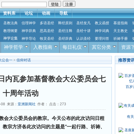
：
资料库
论坛
动画
导航
圣教法典
信理神学
多语圣经
释经原则
圣经发凡
教义函授
慕道指南
教理纲要
神学辞典
思高圣经
圣经注释
圣经十讲
神学词典
天主教史
神学论集
神学导论
牧灵圣经
圣经辞典
认识圣经
要理问答
祈祷手册
神学哲学
入教指南
每日礼仪
其它分类
资源
推荐资
大公合一
>
信仰对话
赴日内瓦参加基督教会大公委员会七
百岁
十周年活动
5-08 来源：
亚洲新闻社
作者： 点击：
273
有关
教会大公委员会的教宗。今天公布的此次访问日程
。教宗方济各此次访问的主题是“一起行路、祈祷、