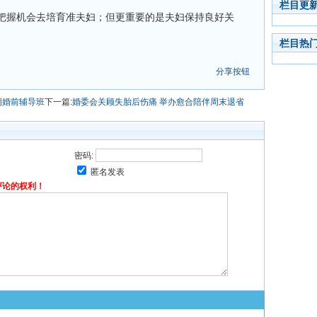
栏目更
把握机会去培育准夫妇；但更重要的是夫妇保持良好关
栏目热
分享按钮
期婚前辅导班
下一篇:
婚委会关顾失胎后伤痛 举办愈合陪伴周末退省
密码:
匿名发表
评论的权利！