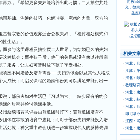
年再办，「希望更多夫妇能培养出此习惯，二人抽空共处
圣座
稳固基础、沟通的技巧、化解冲突、宽恕的力量、双方的
但基督宗教的价值观亦适合公教夫妇，「检讨相处模式和
据报
的性生活」。
，而参与这类课程及抽空度二人世界，为结婚已久的夫妇
相关文
要这种机会；而生孩子后，他们的关系或没有像以往般亲
河北：
孩子服务，让夫妇可暂时放下孩子享受相处。
江苏：第
能响应不同婚龄及培育需要──夫妇恳谈会以及其他人格成
河北：
个人成长；而启发课程的婚姻部份则可以满足未能付出一
教理培
河北：
报说，部份夫妇对生活已「习以为常」，缺少应有的约会
河北：
婚姻的甜蜜并检讨婚姻生活。
河北：
父指延续培育意识要由慕道团时打下；若慕道团培育不
印尼举
令团体在零散的培育中虚耗；而对于部份夫妇未能投入培
江西：
生活处境，神父重申教会须进一步掌握现代人的脉搏去调
河北：