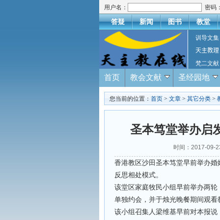
用户名：
密码
答疑
新闻
图书
教堂
训导文集
天主教理
梵二文献
首页
教会文献
圣经园地
您当前的位置：
首页
>
文章
>
其它分类
>
圣本笃堂举办启
时间：2017-09-
香港教区沙田圣本笃堂早前举办婚
反思相处模式。
该堂区家庭牧民小组早前举办两轮「
单独约会，并于烛光晚餐期间观看
该小组召集人梁维基早前对本报说