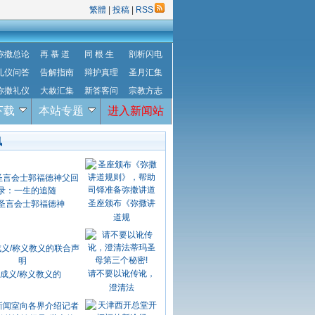
繁體
|
投稿
|
RSS
弥撒总论
再 慕 道
同 根 生
剖析闪电
礼仪问答
告解指南
辩护真理
圣月汇集
弥撒礼仪
大赦汇集
新答客问
宗教方志
下载
本站专题
进入新闻站
讯
圣座颁布《弥撒讲
圣言会士郭福德神
道规
请不要以讹传讹，
成义/称义教义的
澄清法