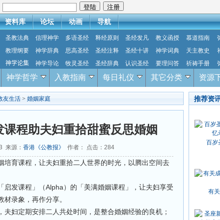
：
资料库
论坛
动画
导航
圣教法典
信理神学
多语圣经
释经原则
圣经发凡
教义函授
慕道指南
教理纲要
神学辞典
思高圣经
圣经注释
圣经十讲
神学词典
天主教史
神学论集
神学导论
牧灵圣经
圣经辞典
认识圣经
要理问答
祈祷手册
神学哲学
入教指南
每日礼仪
其它分类
资源
推荐资
教友生活
>
婚姻家庭
发课程助夫妇重拾甜蜜反思婚姻
百岁
23 来源：
香港《公教报》
作者： 点击：
284
姻培育课程，让夫妇重拾二人世界的时光，以腾出空间去
启发课程」（Alpha）的「美满婚姻课程」，让夫妇享受
有关
教材录象，再作分享。
，夫妇定期安排二人共处时间，是整合婚姻经验的良机；