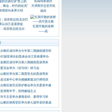
天津西开总堂开拓
新闻室向各界介绍
福传
忆我可敬的老师
道：前苏联总统戈尔
——高
章
邢台教区成功举办今年第二期婚前辅导班
42届亚洲夫妇恳谈会在江苏南通举办
献县教区成功举办第八期婚前恳谈周末
育委员会举办《信与传》研习会
唐山教区举办第二期普世夫妇恳谈周末
献县活泉中心举办婚姻家庭治疗师培训
邢台教区南宫后双炉教会举办关爱老年健
办亚洲青年节，拒绝极端主义
嵩市天主堂举办暑期圣经、要理学习班
唐山教区林西堂区举办第七届学圣经展成