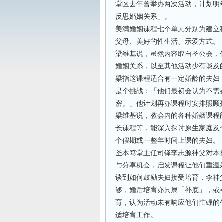
堂区去年曾举办两次活动，计划明
反思婚姻关系」。
美满婚姻课程七个单元分别为建立
父母、美好的性生活、示爱方式。
梁维基说，虽然内容取自圣公会，
婚姻关系，以至其他活动少有谈及
梁指这课程适合有一定婚龄的夫妇
是个挑战：「他们最初会认为不需
密。」他计划再办课程时安排照顾
梁维基说，教会内的各种婚姻课程
长课程等，能深入探讨原生家庭及
个假期或一整年时间上课的夫妇。
圣本笃堂主任司铎李志源神父对本
与分享机会，启发课程让他们重温
谈到如何鼓励夫妇接受培育，李神
够，婚后培育亦只属「补底」，或
育，认为活动未有响应他们忙碌的
适培育工作。