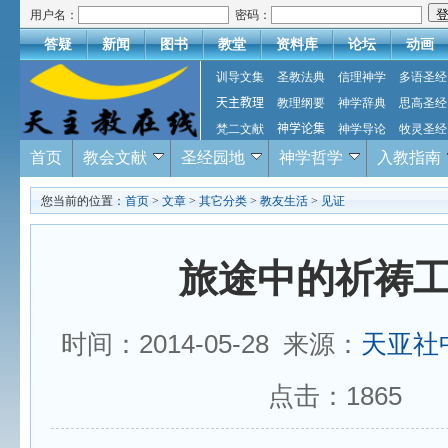
用户名：
密码：
答疑
新闻
图书
教堂
资料库
论坛
动画
训导文集
圣教法典
信理神学
多语圣经
天主教理
教理纲要
神学辞典
思高圣经
梵二文献
神学论集
神学导论
牧灵圣经
首页
教会文献
圣经园地
神学哲学
入教指南
您当前的位置：
首页
>
文章
>
其它分类
>
教友生活
>
见证
旅途中的祈祷
时间：2014-05-28 来源：
天亚社
点击：
1865