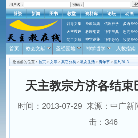
用户名：
密码：
答疑
新闻
图书
教堂
资料库
论坛
动画
训导文集
圣教法典
信理神学
多语圣经
天主教理
教理纲要
神学辞典
思高圣经
梵二文献
神学论集
神学导论
牧灵圣经
首页
教会文献
圣经园地
神学哲学
入教指南
您当前的位置：
首页
>
文章
>
其它分类
>
教友生活
>
青年节
>
里约2013
天主教宗方济各结束
时间：2013-07-29 来源：中广
击：
346