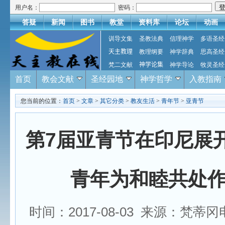
用户名：
密码：
答疑
新闻
图书
教堂
资料库
论坛
动画
训导文集
圣教法典
信理神学
多语圣经
天主教理
教理纲要
神学辞典
思高圣经
梵二文献
神学论集
神学导论
牧灵圣经
首页
教会文献
圣经园地
神学哲学
入教指南
您当前的位置：
首页
>
文章
>
其它分类
>
教友生活
>
青年节
>
亚青节
第7届亚青节在印尼展
青年为和睦共处
时间：2017-08-03 来源：梵蒂