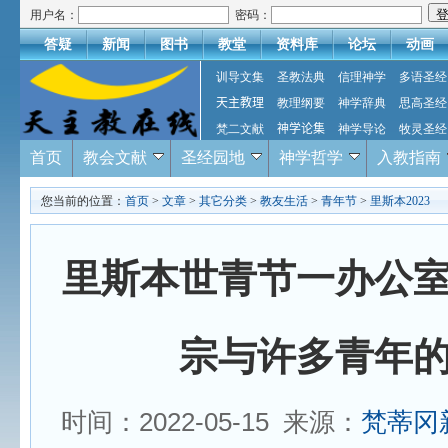
用户名：
密码：
答疑
新闻
图书
教堂
资料库
论坛
动画
训导文集
圣教法典
信理神学
多语圣经
天主教理
教理纲要
神学辞典
思高圣经
梵二文献
神学论集
神学导论
牧灵圣经
首页
教会文献
圣经园地
神学哲学
入教指南
您当前的位置：
首页
>
文章
>
其它分类
>
教友生活
>
青年节
>
里斯本2023
里斯本世青节一办公
宗与许多青年
时间：2022-05-15 来源：
梵蒂冈