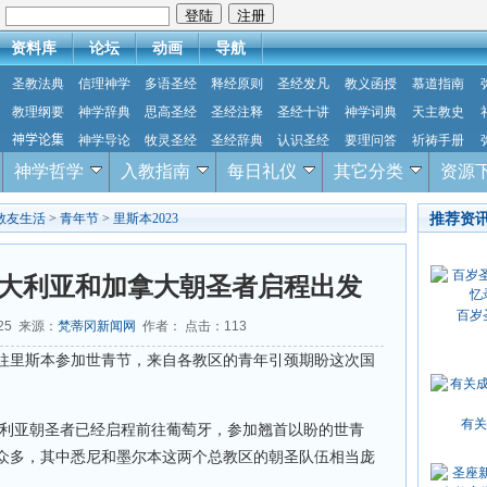
：
资料库
论坛
动画
导航
圣教法典
信理神学
多语圣经
释经原则
圣经发凡
教义函授
慕道指南
教理纲要
神学辞典
思高圣经
圣经注释
圣经十讲
神学词典
天主教史
神学论集
神学导论
牧灵圣经
圣经辞典
认识圣经
要理问答
祈祷手册
神学哲学
入教指南
每日礼仪
其它分类
资源
推荐资
教友生活
>
青年节
>
里斯本2023
大利亚和加拿大朝圣者启程出发
百岁
-25 来源：
梵蒂冈新闻网
作者： 点击：
113
往里斯本参加世青节，来自各教区的青年引颈期盼这次国
有关
澳大利亚朝圣者已经启程前往葡萄牙，参加翘首以盼的世青
众多，其中悉尼和墨尔本这两个总教区的朝圣队伍相当庞