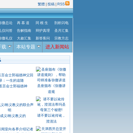
繁體
|
投稿
|
RSS
弥撒总论
再 慕 道
同 根 生
剖析闪电
礼仪问答
告解指南
辩护真理
圣月汇集
弥撒礼仪
大赦汇集
新答客问
宗教方志
下载
本站专题
进入新闻站
讯
圣座颁布《弥撒讲
圣言会士郭福德神
道规
请不要以讹传讹，
成义/称义教义的
澄清法