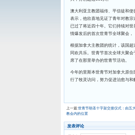
澳大利亚主教团福传、平信徒和使徒服务
表示，他欣喜地见证了青年对教宗
已过了将近四十年。它们持续对世
情爆发后的首次世青节全球聚会，
根据加拿大主教团的统计，该国超过
同欢共乐。世青节首次全球大聚会于
席了在那里举办的世青节活动。
今年的里斯本世青节对加拿大原住民
行了牧灵访问，努力促进治愈与和
上一篇:
世青节朝圣十字架交接仪式：由五
教会内的位置
发表评论