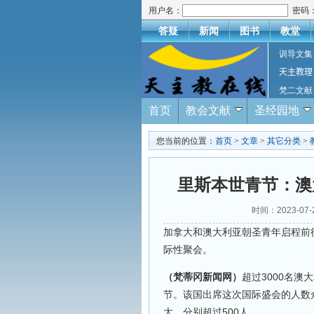
用户名：
密码
答疑
新闻
图书
教堂
训导文集
天主教理
梵二文献
首页
教会文献
圣经园地
您当前的位置：
首页
>
文章
>
其它分类
>
里斯本世青节：澳
时间：2023-07
加拿大和澳大利亚朝圣青年启程前
际性聚会。
（梵蒂冈新闻网）
超过3000名
节。该国出席这次国际盛会的人数
大，分别超过500人。