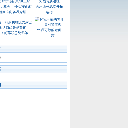
天津西开总堂开拓
新闻室向各界介绍
福传
忆我可敬的老师
道：前苏联总统戈尔
——高
章
息
新
门