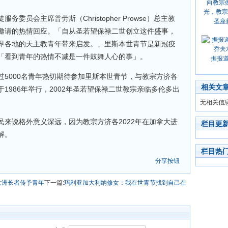
委员会主席普劳斯（Christopher Prowse）总主教
圣座
邀请的热情回应。「自从圣若望保禄二世创立这件盛事，
界各地的天主教青年带来启发。」里斯本世青节是新冠疫
「看到青年的热情不减是一件鼓舞人心的事」。
据报
5000名青年热切期待参加里斯本世青节，与教宗方济各
相关文
1986年举行，2002年圣若望保禄二世教宗亲临多伦多出
无相关信
来说格外意义深远，因为教宗方济各2022年在加拿大进
栏目更
解。
栏目热
分享按钮
大洲长者传予青年
下一篇:
玛利亚加大利纳修女：我在世青节找到自己在