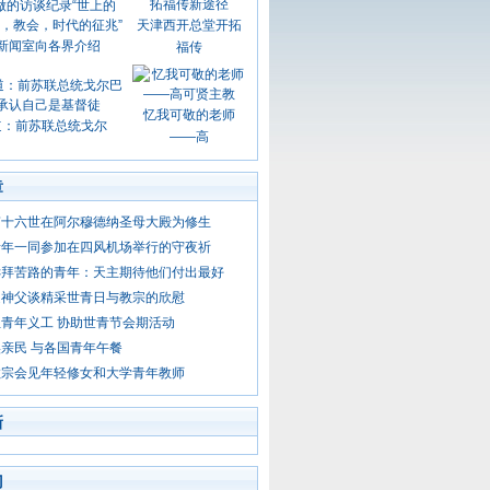
天津西开总堂开拓
新闻室向各界介绍
福传
忆我可敬的老师
道：前苏联总统戈尔
——高
章
笃十六世在阿尔穆德纳圣母大殿为修生
青年一同参加在四风机场举行的守夜祈
诉拜苦路的青年：天主期待他们付出最好
迪神父谈精采世青日与教宗的欣慰
青年义工 协助世青节会期活动
亲民 与各国青年午餐
教宗会见年轻修女和大学青年教师
新
门