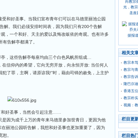
圣座
来接受和好圣事。当我们宣布青年们可以在马德里丽池公园
听告解。我们必须安排时间表，因为我们只有200个告解
个奇观，一个和好、天主的爱以及悔改皈依的奇观。也有许多
据报
所有告解亭都满了。
相关文
告解亭，这些告解亭每座均由三个白色风帆所组成…
教宗本
，在信仰内的希望，它向无穷开放，向永恒开放: 当任何人
教宗与
“我犯了罪，主啊，请原谅我!”时，藉由司铎的赦免，上主护
教宗告
隆巴尔
香港五位
教宗朴实
视频：
了和好圣事，当然会引起注意……
栏目更
不只是因为成千上万的青年来马德里参加世青日，更因为他
教宗在丽池公园听告解，我想和好圣事也更加重要了，因为
宽恕。
栏目热