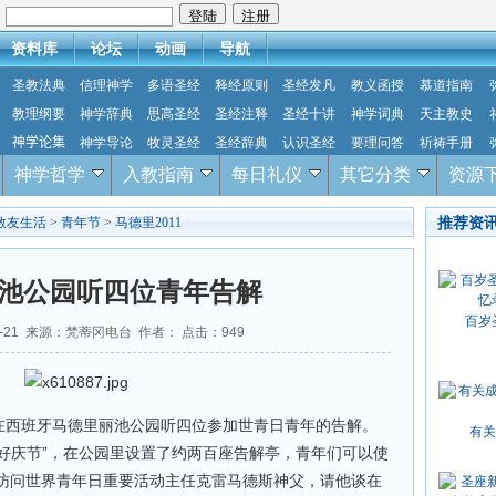
：
资料库
论坛
动画
导航
圣教法典
信理神学
多语圣经
释经原则
圣经发凡
教义函授
慕道指南
教理纲要
神学辞典
思高圣经
圣经注释
圣经十讲
神学词典
天主教史
神学论集
神学导论
牧灵圣经
圣经辞典
认识圣经
要理问答
祈祷手册
神学哲学
入教指南
每日礼仪
其它分类
资源
推荐资
教友生活
>
青年节
>
马德里2011
池公园听四位青年告解
百岁
08-21 来源：梵蒂冈电台 作者： 点击：
949
，在西班牙马德里丽池公园听四位参加世青日青年的告解。
有关
和好庆节”，在公园里设置了约两百座告解亭，青年们可以使
访问世界青年日重要活动主任克雷马德斯神父，请他谈在