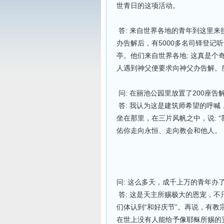
世青日的这项活动。
答: 来自世界各地的青年到这里
办告解后，有5000多名司铎登记
亭。他们来自世界各地: 这真是
人遇到神父便要求向神父办告解。
问: 在丽池公园里放置了200座
答: 我认为这是建筑师希望的呼喊
坐在那里，在三片风帆之中，说: 
佑你走向永恒、走向教会和他人。
问: 这么多天，成千上万的青年办
答: 这是天主所赐极大的恩宠，
们体认到“和好庆节”。再说，有
在世上没有人能给予像耶稣所赐的