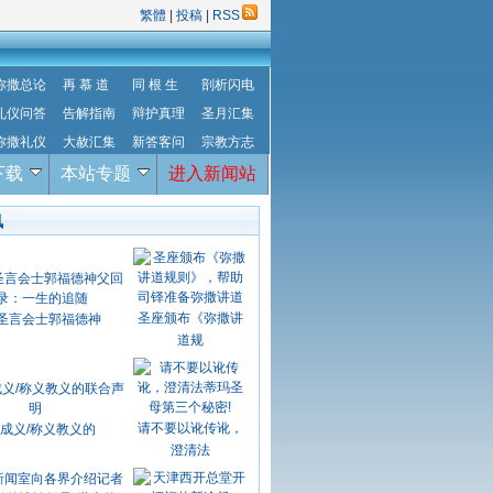
繁體
|
投稿
|
RSS
弥撒总论
再 慕 道
同 根 生
剖析闪电
礼仪问答
告解指南
辩护真理
圣月汇集
弥撒礼仪
大赦汇集
新答客问
宗教方志
下载
本站专题
进入新闻站
讯
圣座颁布《弥撒讲
圣言会士郭福德神
道规
请不要以讹传讹，
成义/称义教义的
澄清法