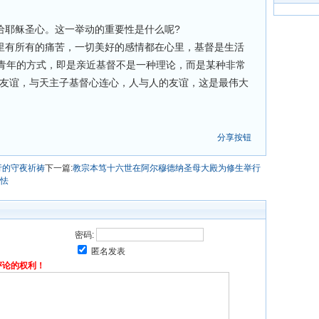
给耶稣圣心。这一举动的重要性是什么呢?
那里有所有的痛苦，一切美好的感情都在心里，基督是生活
青年的方式，即是亲近基督不是一种理论，而是某种非常
这友谊，与天主子基督心连心，人与人的友谊，这是最伟大
分享按钮
行的守夜祈祷
下一篇:
教宗本笃十六世在阿尔穆德纳圣母大殿为修生举行
怯
密码:
匿名发表
评论的权利！