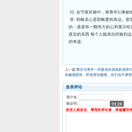
问: 在守夜祈祷中，将青年们奉献
答: 耶稣圣心是耶稣爱的表达。
的：基督有一颗伟大的心和显示给
真实的东西:每个人能亲自经验到
的奇迹。
上一篇:
教宗与青年一同参加在四风机场举
弥撒感恩祭：即使受到鄙视，你们也不要胆
发表评论
用户名:
验证码:
发布人身攻击、辱骂性评论者，将被褫夺