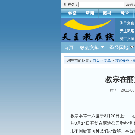
用户名：
密码
答疑
新闻
图书
教堂
训导文集
天主教理
梵二文献
首页
教会文献
圣经园地
您当前的位置：
首页
>
文章
>
其它分类
>
教宗在丽
时间：2011-
教宗本笃十六世于8月20日上午
从8月14日开始在丽池公园举办“
用不同语言向神父们办告解。本台