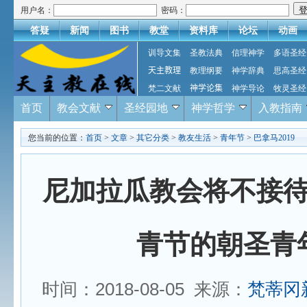
用户名：
密码：
答疑
新闻
图书
教堂
资料库
论坛
动画
训导文集
圣教法典
信理神学
多语圣经
天主教理
教理纲要
神学辞典
思高圣经
梵二文献
神学论集
神学导论
牧灵圣经
首页
教会文献
圣经园地
神学哲学
入教指南
您当前的位置：
首页
>
文章
>
其它分类
>
教友生活
>
青年节
>
巴拿马2019
尼加拉瓜教会将不接
青节的朝圣青
时间：2018-08-05 来源：
梵蒂冈