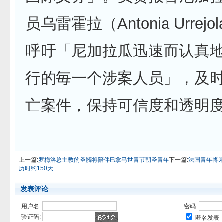
员乌雷霍拉（Antonia Urrej
呼吁「尼加拉瓜迅速而认真
行的毎一个涉案人员」，及
亡案件，保持可信度和透明
上一篇:
罗梅洛总主教的圣髑将陪伴巴拿马世青节朝圣青年
下一篇:
法国青年将乘
历时约150天
发表评论
用户名:
密码:
验证码:
匿名发表