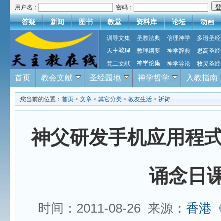
用户名：
密码：
答疑
新闻
图书
教堂
资料库
论坛
动画
训导文集
圣教法典
信理神学
多语圣经
天主教理
教理纲要
神学辞典
思高圣经
梵二文献
神学论集
神学导论
牧灵圣经
首页
教会文献
圣经园地
神学哲学
入教指南
您当前的位置：
首页
>
文章
>
其它分类
>
教友生活
>
祈祷
神父研发手机应用程式
诵念日
时间：2011-08-26 来源：
香港