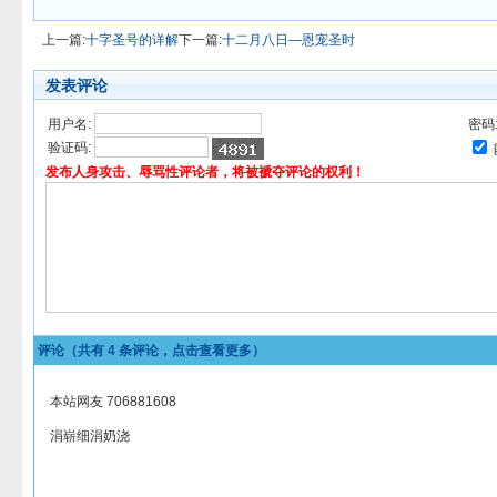
上一篇:
十字圣号的详解
下一篇:
十二月八日—恩宠圣时
发表评论
用户名:
密码
验证码:
发布人身攻击、辱骂性评论者，将被褫夺评论的权利！
评论（共有
4
条评论，点击查看更多）
本站网友 706881608
涓崭细涓奶浇