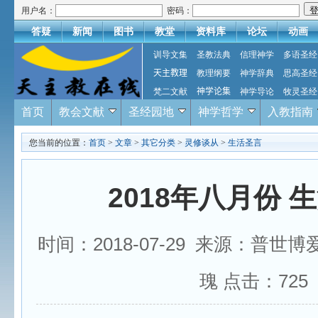
用户名：
密码：
答疑
新闻
图书
教堂
资料库
论坛
动画
训导文集
圣教法典
信理神学
多语圣经
天主教理
教理纲要
神学辞典
思高圣经
梵二文献
神学论集
神学导论
牧灵圣经
首页
教会文献
圣经园地
神学哲学
入教指南
您当前的位置：
首页
>
文章
>
其它分类
>
灵修谈从
>
生活圣言
2018年八月份 
时间：2018-07-29 来源：普世
瑰 点击：
725