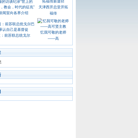
天津西开总堂开拓
新闻室向各界介绍
福传
忆我可敬的老师
道：前苏联总统戈尔
——高
章
息
新
门