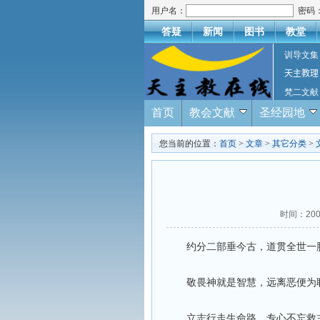
用户名：
密码
答疑
新闻
图书
教堂
训导文集
天主教理
梵二文献
首页
教会文献
圣经园地
您当前的位置：
首页
>
文章
>
其它分类
>
时间：200
约分二部垂今古，道贯全世一脉
敬畏神就是智慧，远离恶便为聪
立志行走生命路，专心不忘救主