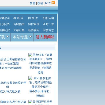
繁體
|
投稿
|
RSS
弥撒总论
再 慕 道
同 根 生
剖析闪电
礼仪问答
告解指南
辩护真理
圣月汇集
弥撒礼仪
大赦汇集
新答客问
宗教方志
下载
本站专题
进入新闻站
讯
圣座颁布《弥撒讲
圣言会士郭福德神
道规
请不要以讹传讹，
成义/称义教义的
澄清法