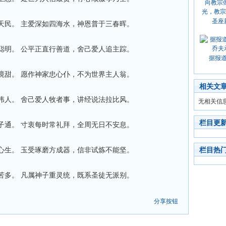
圣座
民。 主爱深如四海水，神恩普于三春晖。
明。 公平正直行善道，舍己爱人追主踪。
据报
甜。 愿作神家忠心仆，不为世界主人翁。
相关文
人。 舍己爱人牧者事，讲经说法拉比风。
无相关信
栏目更
通。 寸衷每时常礼拜，全周无日不安息。
生。 玉受琢磨方成器，信非试炼不能坚。
栏目热
多。 凡属神子重灵统，既系圣徒无派别。
分享按钮