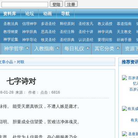
：
资料库
论坛
动画
导航
圣教法典
信理神学
多语圣经
释经原则
圣经发凡
教义函授
慕道指南
教理纲要
神学辞典
思高圣经
圣经注释
圣经十讲
神学词典
天主教史
神学论集
神学导论
牧灵圣经
圣经辞典
认识圣经
要理问答
祈祷手册
神学哲学
入教指南
每日礼仪
其它分类
资源
推荐资
文章小品
>
对联
七字诗对
百岁
8-01-28 来源： 作者： 点击：
6816
传。 能受天磨真铁汉，不遭人嫉是庸才。
有关
明。 胆量成全信望爱，苦难洁净体魂灵。
恩。 处世为人信最贵，存心顺服孝乃全。