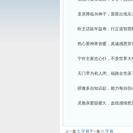
圣灵降临兴神子，晨星出现乐天
听主话延年益寿，行正道智慧聪
热心爱神寒舍暖，真诚感恩苦境
宁作主家忠心仆，不羡世界大伟
天门早为初人闭，福路全凭圣子
骄傲多自知识起，能力每自信心
灵胞亲爱甜蜜久，血统感情愁苦
上一篇:
七 字 联
下一篇:
八 字 联