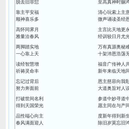
脱去旧罪愆
至高真神时赐
靠主平安福
清心玩索上主
顺神喜乐多
微声诵读圣经
高怀同霁月
主言比天地更
雅量洽春风
经训较日月尤
两脚踏实地
万有真源奥秘
一心靠上天
十架沛恩浩荡
读经智慧增
福音广传神人
祈祷灵命丰
新年来临天地
忘记过背后
恩主慈容向我
努力奔面前
大道奥旨对人
打破世间名利
参道中妙寻道
得到天国荣光
愿主同在与产
品性端心向主
度新年得到新
春风满面迎人
除旧岁莫忘旧