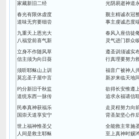
家藏新旧二经
光阴易逝神道
春光有限休虚度
觐主精诚衣冠
道味无穷要细尝
事主虔诚态度
九重天上恩光大
春风入座信徒
八福堂前喜气新
灵气进门群众
立身不作随风草
遵圣训须诚实
信主须为向日葵
行真理要努力
须听耶稣山上训
福音广被神人
莫忘圣子屋中言
新岁来临天地
约分新旧千秋监
欲得长安惟遵
道统东西一脉传
追求永福请信
民奉真神获福乐
走灵程努力向
国崇天道享安宁
背圣架坚心作
世上福神惟圣父
全能救主常施
人间是救主耶稣
至上真神时赐