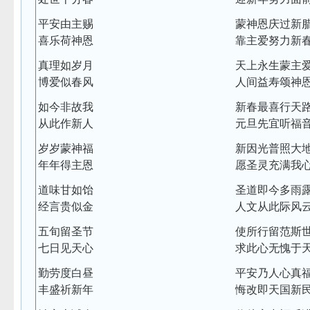
平安由主赐
蒙神恩庆过新
喜乐荷神恩
靠主爱努力新
真理如岁月
天上永生蒙主
博爱似春风
人间益寿颂神
如今非故我
新春最喜行天
从此作新人
元旦先宜听福
岁岁蒙神福
新因光普照大
年年得主恩
愿圣灵充满我
道味甘如饴
圣道即今多雨
经言贵似金
人文从此际风
五旬留圣节
使所行留范斯
七日见天心
求此心无愧于
勤劳度白昼
平安乃人心真
丰盛祈新年
悔改即天国新