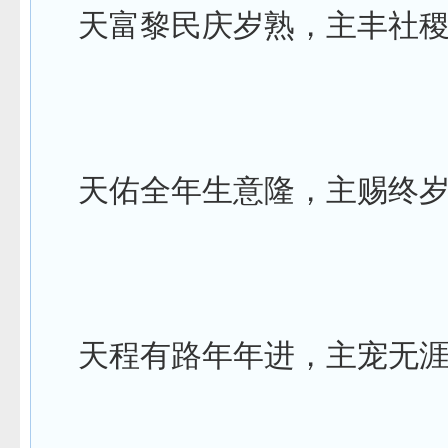
天富黎民庆岁熟，主丰社
天佑全年生意隆，主赐终
天程有路年年进，主宠无