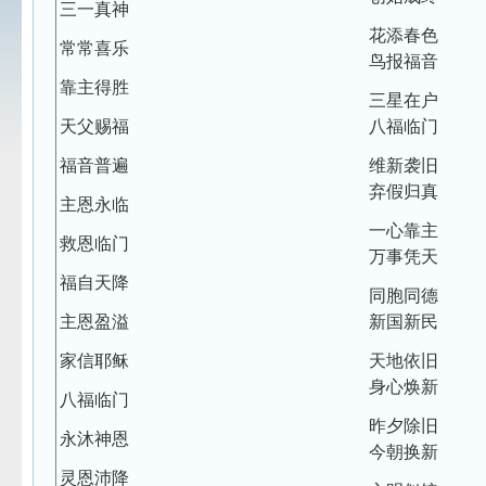
三一真神
花添春色
常常喜乐
鸟报福音
靠主得胜
三星在户
天父赐福
八福临门
福音普遍
维新袭旧
弃假归真
主恩永临
一心靠主
救恩临门
万事凭天
福自天降
同胞同德
主恩盈溢
新国新民
家信耶稣
天地依旧
身心焕新
八福临门
昨夕除旧
永沐神恩
今朝换新
灵恩沛降