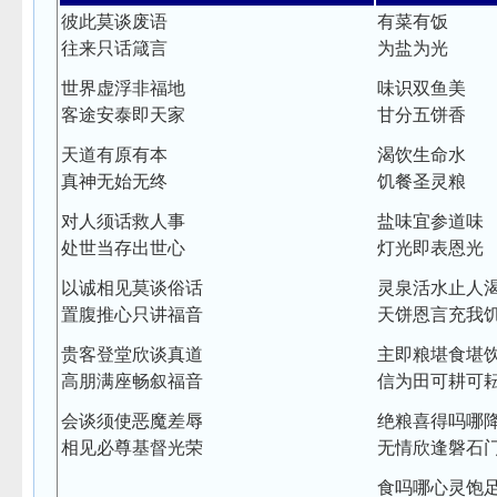
彼此莫谈废语
有菜有饭
往来只话箴言
为盐为光
世界虚浮非福地
味识双鱼美
客途安泰即天家
甘分五饼香
天道有原有本
渴饮生命水
真神无始无终
饥餐圣灵粮
对人须话救人事
盐味宜参道味
处世当存出世心
灯光即表恩光
以诚相见莫谈俗话
灵泉活水止人
置腹推心只讲福音
天饼恩言充我
贵客登堂欣谈真道
主即粮堪食堪
高朋满座畅叙福音
信为田可耕可
会谈须使恶魔差辱
绝粮喜得吗哪
相见必尊基督光荣
无情欣逢磐石
食吗哪心灵饱