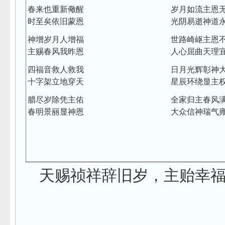
春来也重新儆醒
岁月如流主恩
时至矣依旧蒙恩
光阴易逝神道
神增岁月人增福
世路崎岖主恩
主赐春风我昨恩
人心屈曲天理
四福音救人救我
日月光辉彰神
十字架立地穿天
星辰环绕显主
腊尽岁除凭主佑
全家归主春风
春明景丽显神恩
大众信神瑞气
天赐祯祥辞旧岁，主贻幸