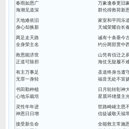
春雨如恩广
万象逢春更旧
海潮见道深
群伦得救荷新
天地难依旧
家室和平同乐
身心却换新
天城荣耀自长
两足走天路
诫有十条垂今
全身荣主名
约分两部贯中
救恩能济世
山凭有信迁之
正道可除邪
海仗无疑履不
有主万事足
圣道终身当遵
无罪一身轻
福音无处不宣
书田勤种植
日月轮转彰神
心地乐栽培
星晨环绕显主
灵性年年进
世路崎岖主恩
神恩日日增
信徒诚敬天福
接受新生命
全能救主常施