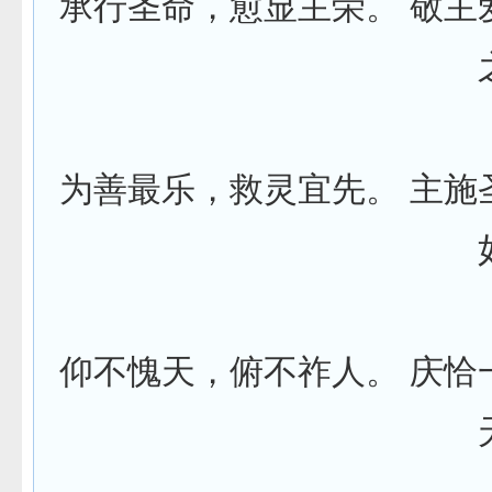
承行圣命，愈显主荣。
敬主
为善最乐，救灵宜先。
主施
仰不愧天，俯不祚人。
庆恰