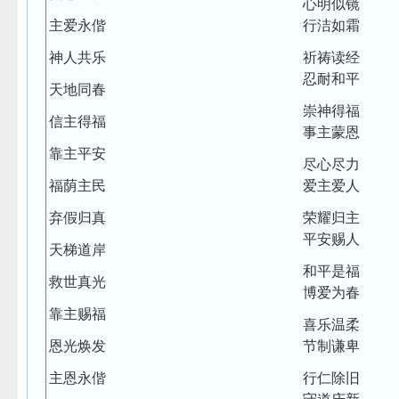
心明似镜
主爱永偕
行洁如霜
神人共乐
祈祷读经
忍耐和平
天地同春
崇神得福
信主得福
事主蒙恩
靠主平安
尽心尽力
福荫主民
爱主爱人
弃假归真
荣耀归主
平安赐人
天梯道岸
和平是福
救世真光
博爱为春
靠主赐福
喜乐温柔
恩光焕发
节制谦卑
主恩永偕
行仁除旧