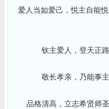
爱人当如爱己，悦主自能悦
钦主爱人，登天正
敬长孝亲，乃能事
品格清高，立志希贤师