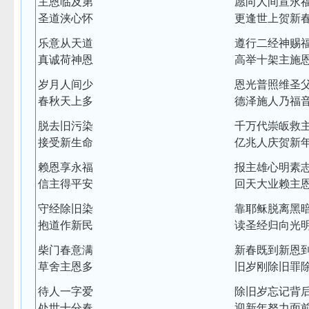
主恩临及第
愿向人间宣永
圣道浃心怀
更逢世上贺新
乐意从天道
遵行二经神赐
真诚荷神恩
高举十架主施
岁月人间少
恩光普照维圣
春秋天上多
德泽施人乃福
脱去旧污染
千万代崇皈救
接受新生命
亿兆人庆贺新
赖恩享永福
报主雄心明素
信主得平安
回天大业赖主
守经除旧染
靠耶稣脱离黑
抱道作新民
读圣经归向光
柴门春意满
新春既到新恩
草舍主恩多
旧岁刚除旧罪
待人一字爱
除旧岁忘记背
处世十分春
迎新年努力面