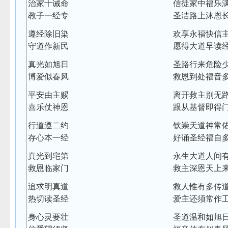
治家十诫命
信徒家中福乐
教子一经专
圣洁路上沐恩
遵经除旧染
欢享永福快信
守道作新民
愿得大道早读
真光如旭日
圣路行来危险
博爱似春风
救恩到处福音
平安由主赐
离开救主别无
喜乐仗神恩
跟从基督即得
行道遵二约
钦崇天道神常
存心本一经
好诵圣经福自
真光到宅第
永生大道人间
救恩临家门
救主深恩天上
追求明真道
救人惟有多传
热切读圣经
爱主还须常作
身心灵要壮
圣道温和如旭