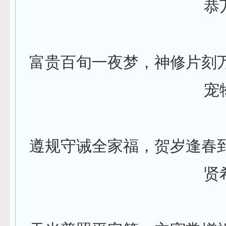
恭
富贵百旬一夜梦，神修片刻
宠
遵规守诫全家福，贺岁逢春
贤