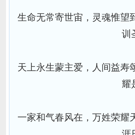
生命无常寄世宙，灵魂惟望
训
天上永生蒙主爱，人间益寿
耀
一家和气春风在，万姓荣耀
涯