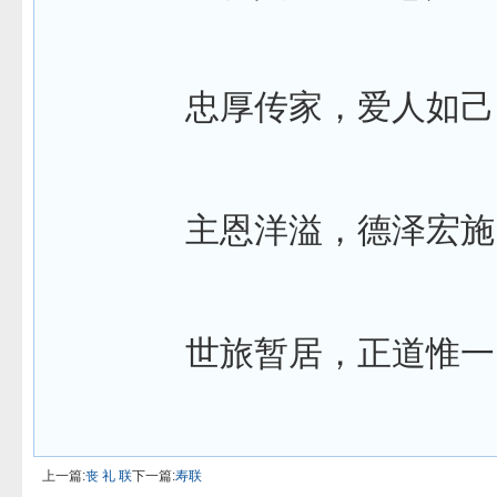
忠厚传家，爱人如己
主恩洋溢，德泽宏施
世旅暂居，正道惟一
上一篇:
丧 礼 联
下一篇:
寿联