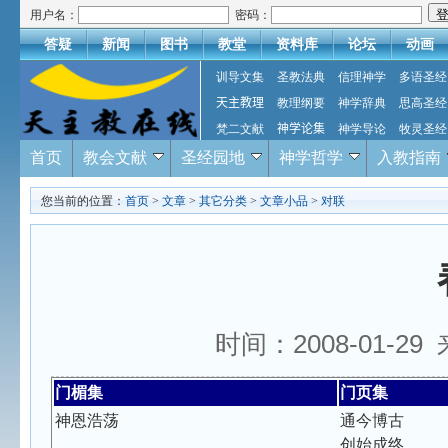
用户名：
密码：
答疑
新闻
图书
教堂
资料库
论坛
动画
训导文集
圣教法典
信理神学
多语圣经
天主教理
教理纲要
神学辞典
思高圣经
梵二文献
神学论集
神学导论
牧灵圣经
首页
教会文献
圣经园地
神学哲学
入教指南
您当前的位置：
首页
>
文章
>
其它分类
>
文章小品
>
对联
时间：2008-01-2
门楣集
门页集
神恩浩荡
通今博古
创始成终