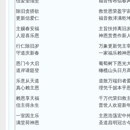
信爱望须坚
福音传布似春
除旧贪骄欲
救世恩荣盈宇
更新信爱仁
福音救泽满乾
主赐春安福
主旨扶持离旧
人迎喜乐恩
神恩赏赉作新
行仁除旧岁
万象更新凭主
守道庆新春
一家福乐赖神
恩门今大启
葡萄树下恩光
道岸请筵登
橄榄山头日月
乐意从天道
道散万端归者
真心赖主恩
理凭千据本乎
赖恩享天福
千万代荣归救
信主得永生
普世人欢迎新
一室因主乐
主恩浩荡宏中
满堂荷神恩
圣道昌明冠古