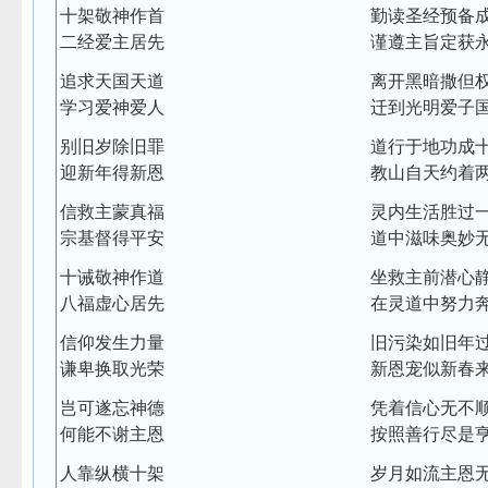
十架敬神作首
勤读圣经预备
二经爱主居先
谨遵主旨定获
追求天国天道
离开黑暗撒但
学习爱神爱人
迁到光明爱子
别旧岁除旧罪
道行于地功成
迎新年得新恩
教山自天约着
信救主蒙真福
灵内生活胜过
宗基督得平安
道中滋味奥妙
十诫敬神作道
坐救主前潜心
八福虚心居先
在灵道中努力
信仰发生力量
旧污染如旧年
谦卑换取光荣
新恩宠似新春
岂可遂忘神德
凭着信心无不
何能不谢主恩
按照善行尽是
人靠纵横十架
岁月如流主恩