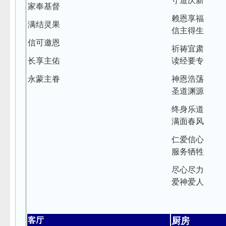
守道庆新
家奉基督
赖恩享福
满结灵果
信主得生
信可邀恩
祈祷宜肃
长享主佑
读经要专
永蒙主眷
神恩浩荡
圣道渊源
终身乐道
满面春风
仁爱信心
服务牺牲
尽心尽力
爱神爱人
客厅
厨房