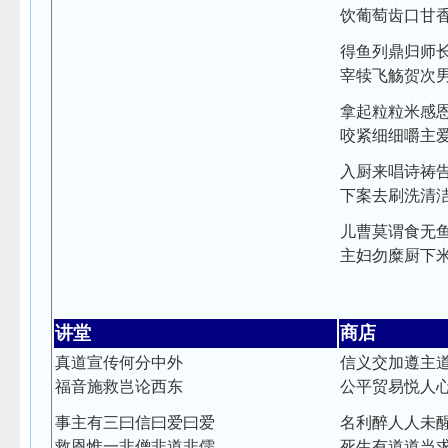
饮葡萄齿口甘
得鱼列鼎归师
宰犊飞觞贺次
拿起粒粒米感
咬紧细细嚼主
入厨来唱诗祷
下案去刷洗清
儿曹莫谓食无
主妇勿糜厨下
讲堂
商店
真道宣传何分中外
信义交加遵主
福音施救岂论西东
公平贸易悦人
事主有三曰信曰爱曰爱
名利醉人人未
救恩惟一非僧非道非儒
死生有道道当