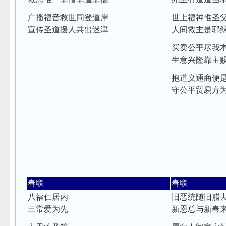
广播福音救世同登道岸
世上福神惟圣
宣传圣道援人共出迷津
人间救主是耶
买卖公平尽我
生意兴隆靠主
抱道义通商便
守公平贸易方
春联
春联
八福仁居内
旧恶统随旧腊
三常爱为先
新恩总与新春