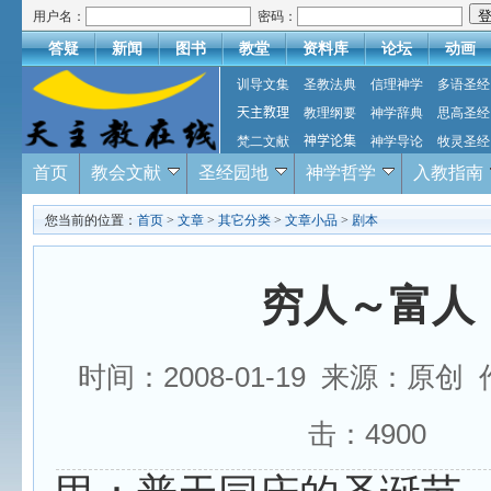
用户名：
密码：
答疑
新闻
图书
教堂
资料库
论坛
动画
训导文集
圣教法典
信理神学
多语圣经
天主教理
教理纲要
神学辞典
思高圣经
梵二文献
神学论集
神学导论
牧灵圣经
首页
教会文献
圣经园地
神学哲学
入教指南
您当前的位置：
首页
>
文章
>
其它分类
>
文章小品
>
剧本
穷人～富人
时间：2008-01-19 来源：原创
击：
4900