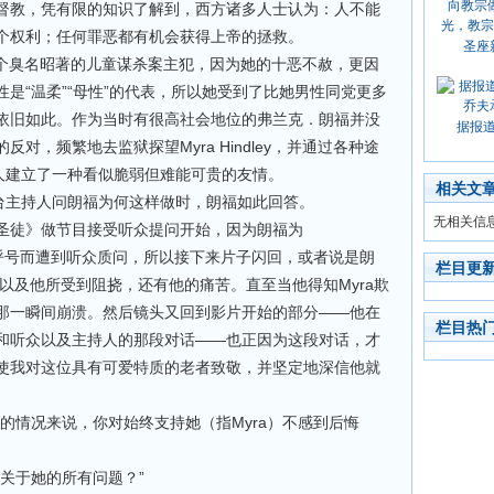
教，凭有限的知识了解到，西方诸多人士认为：人不能
个权利；任何罪恶都有机会获得上帝的拯救。
圣座
个臭名昭著的儿童谋杀案主犯，因为她的十恶不赦，更因
“
”“
”
性是
温柔
母性
的代表，所以她受到了比她男性同党更多
依旧如此。作为当时有很高社会地位的弗兰克
．
朗福并没
据报
Myra Hindley
的反对，频繁地去监狱探望
，并通过各种途
人建立了一种看似脆弱但难能可贵的友情。
相关文
台主持人问朗福为何这样做时，朗福如此回答。
无相关信
徒》做节目接受听众提问开始，因为朗福为
呼号而遭到听众质问，所以接下来片子闪回，或者说是朗
栏目更
Myra
以及他所受到阻挠，还有他的痛苦。直至当他得知
欺
——
那一瞬间崩溃。然后镜头又回到影片开始的部分
他在
栏目热
——
和听众以及主持人的那段对话
也正因为这段对话，才
使我对这位具有可爱特质的老者致敬，并坚定地深信他就
Myra
的情况来说，你对始终支持她（指
）不感到后悔
”
关于她的所有问题？