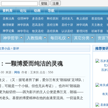
：
资料库
论坛
动画
导航
圣教法典
信理神学
多语圣经
释经原则
圣经发凡
教义函授
慕道指南
教理纲要
神学辞典
思高圣经
圣经注释
圣经十讲
神学词典
天主教史
神学论集
神学导论
牧灵圣经
圣经辞典
认识圣经
要理问答
祈祷手册
神学哲学
入教指南
每日礼仪
其它分类
资源
推荐资
文章小品
>
影评
：一颗博爱而纯洁的灵魂
百岁
1-30 来源：
网络
作者：王来扶 点击：
556
“
”
含义，（又：据笔者所了解，爱尔兰有支
朗福镇
足球队；
“
词，可能是一个小镇。但也无从考证）。也许叫
朗福勋
——
——
更为贴切些
因为影片的主人公便是弗兰克
．
朗福
有关
的老头。基督的博爱精神在他的血液里流淌。一切溢美之