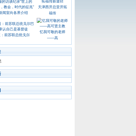
天津西开总堂开拓
新闻室向各界介绍
福传
忆我可敬的老师
道：前苏联总统戈尔
——高
章
息
新
门