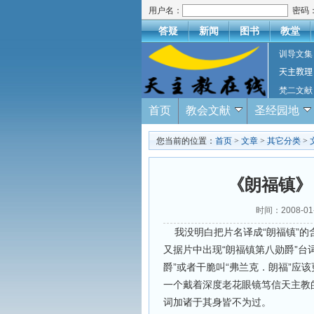
用户名：
密码
答疑
新闻
图书
教堂
训导文集
天主教理
梵二文献
首页
教会文献
圣经园地
您当前的位置：
首页
>
文章
>
其它分类
>
《朗福镇》
时间：2008-0
“
”
我没明白把片名译成
朗福镇
的
“
”
又据片中出现
朗福镇第八勋爵
台
”
“
”
爵
或者干脆叫
弗兰克
．
朗福
应该
一个戴着深度老花眼镜笃信天主教
词加诸于其身皆不为过。