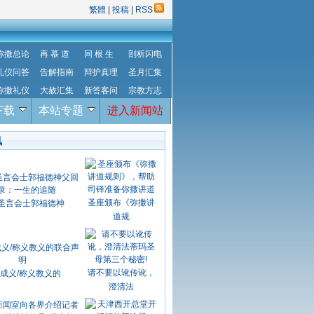
繁體
|
投稿
|
RSS
弥撒总论
再 慕 道
同 根 生
剖析闪电
礼仪问答
告解指南
辩护真理
圣月汇集
弥撒礼仪
大赦汇集
新答客问
宗教方志
下载
本站专题
进入新闻站
讯
圣座颁布《弥撒讲
圣言会士郭福德神
道规
请不要以讹传讹，
成义/称义教义的
澄清法