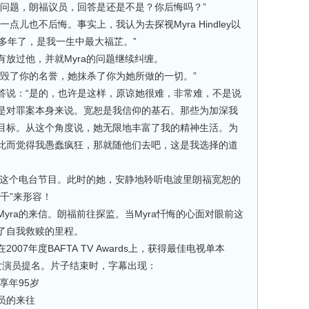
”
问题，朗福议员，回答是还是不是？你后悔吗？
Myra Hindley
一点儿也不后悔。事实上，我认为去探视
以
”
多年了，是我一生中最大福芷。
Myra
有放过他，并就
的问题继续纠缠。
”
毁了你的名誉，她抹杀了你为她所做的一切。
“
答说：
是的，也许是这样，原谅她很难，非常难，不是说
是对罪案本身来说。宽恕是我信仰的基石。那些为加深我
目标。从这个角度说，她无限地丰富了我的精神生活。为
此而觉得我愚蠢疯狂，那就随他们去吧，这是我选择的道
这个电台节目。此时的她，安静地聆听电波里朗福宽恕的
”
千
来形容！
Myra
Myra
的来信。朗福前往探监。当
忏悔的心面对眼前这
了自我救赎的里程。
2007
BAFTA TV Awards
在
年度
上，获得最佳电视单本
女演员提名。片子结束时，字幕出现：
95
享年
岁
员的来往