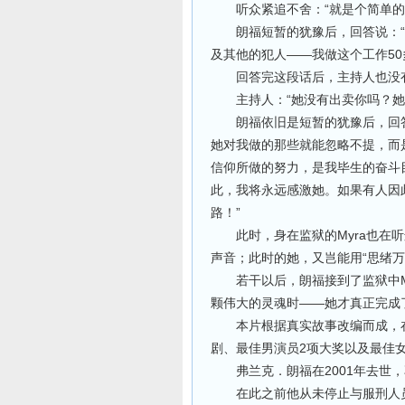
“
听众紧追不舍：
就是个简单的
“
朗福短暂的犹豫后，回答说：
——
50
及其他的犯人
我做这个工作
回答完这段话后，主持人也没
“
主持人：
她没有出卖你吗？她
朗福依旧是短暂的犹豫后，回
她对我做的那些就能忽略不提，而
信仰所做的努力，是我毕生的奋斗
此，我将永远感激她。如果有人因
”
路！
Myra
此时，身在监狱的
也在听
“
声音；此时的她，又岂能用
思绪万
若干以后，朗福接到了监狱中
——
颗伟大的灵魂时
她才真正完成
本片根据真实故事改编而成，
2
剧、最佳男演员
项大奖以及最佳
2001
弗兰克
．
朗福在
年去世，
在此之前他从未停止与服刑人