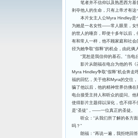
笔者并不信仰以及熟悉西方基督
剥夺他人的生命，只有上帝才有这
Myra Hindley
本片女主人公
是
——
为她是一名女性
常人眼里，女
的世人的唾弃，即使十多年以后，
有和常人一样，他不顾家庭和社会
“
”
径为她争取
假释
的机会，由此俩
“
”
宽恕是我信仰的基石。
当电
影片从朗福在电台为他的书《圣
Myra Hindley
“
”
争取
假释
机会奔走
Myra
福的回忆，关于他和
的交往，
骗了他以后，他的精神世界仿佛在
电台接受主持人和听众的提问。他
使得影片主题得以深化，也不得不
“
”
——
是
圣徒
，
一位真正的圣徒。
“
听众：
从我们所了解的各方面
”
吗？
“
朗福：
再说一遍，我拒绝回答