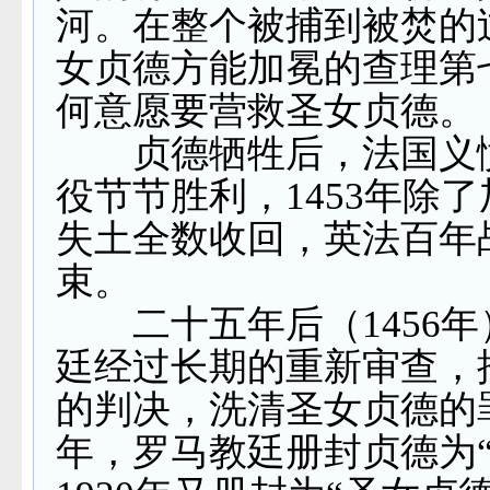
河。在整个被捕到被焚的
女贞德方能加冕的查理第
何意愿要营救圣女贞德。
贞德牺牲后，法国义
役节节胜利，
1453
年除了
失土全数收回，英法百年
束。
二十五年后（
1456
年
廷经过长期的重新审查，
的判决，洗清圣女贞德的
年，罗马教廷册封贞德为“