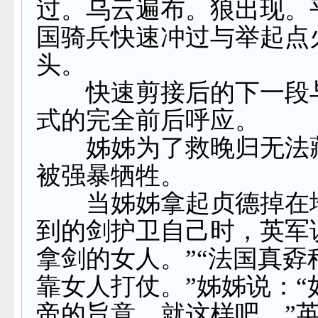
过。乌云遍布。狼出现。
国骑兵快速冲过与举起点
头。
快速剪接后的下一段
式的完全前后呼应。
姊姊为了救晚归无法
被强暴牺牲。
当姊姊拿起贞德掉在
到的剑护卫自己时，英军
拿剑的女人。”“法国真孬
靠女人打仗。”姊姊说：“
帝的旨意，就这样吧。”