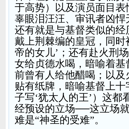
于高势）以及演员面目表
辜眼泪汪汪、审讯者凶悍
还有就是与基督类似的经
戴上荆棘编的皇冠，同时
帝的女儿’；还有赴火刑
女给贞德水喝，暗喻着基
前曾有人给他醋喝；以及
贴有纸牌，暗喻基督上十
子写‘犹太人的王’）这都
经预设的立场
──
这立场
难是“神圣的受难”。