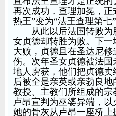
宣布法王查理才是正统的
再次成功，查理加冕，正
热王”变为“法王查理第七
从此以后法国转败为
女贞德却转胜为败。下一
大败，贞德且在圣达尼修
伤。次年圣女贞德被法国
地人虏获，他们把贞德卖
后被全是亲英或亲勃良地
教授、主教们所组成的宗
卢昂宣判为巫婆异端，以
她的骨灰从卢昂一座桥上