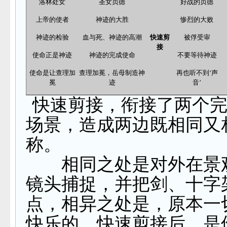
洛林处女
圣女贞德
好战的贞德
上帝的使者
神迹的大胜
惨烈的大败
神迹的检验
血与死、神迹的高潮
快速剪
被俘受审
接
使命正是神迹
神迹的完成使命
不要等待神迹
使命是让查理加
查理加冕，岳母制造神
再也听不到‘声
冕
迹
音’
快速剪接，衔接了两个
场景，造成两边既相同又
称。
相同之处是对外在景
镜头捕捉，并把剑、十字
点，相异之处是，原本一
快乐的，快速剪接后，是