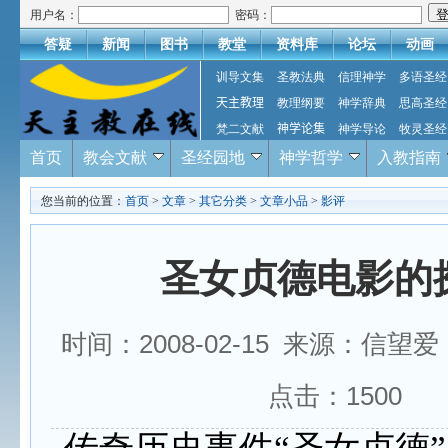
用户名：
密码：
答疑
新闻
图书
教堂
资料库
论坛
动画
训导文集
圣教法典
信理神学
多语圣经
天主教理
教理纲要
神学辞典
思高圣经
梵二文献
神学论集
神学导论
牧灵圣经
首页
教会文献
圣经园地
神学哲学
入教指南
您当前的位置：
首页
>
文章
>
其它分类
>
文章小品
>
影评
圣女贞德电影的
时间：2008-02-15 来源：信望
点击：
1500