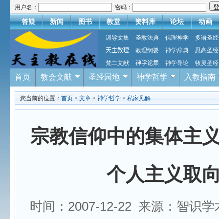
用户名：
密码：
答疑
新闻
图书
教堂
资料库
论坛
动画
训导文集
圣教法典
信理神学
多语圣经
天主教理
教理纲要
神学辞典
思高圣经
梵二文献
神学论集
神学导论
牧灵圣经
首页
教会文献
圣经园地
神学哲学
入教指南
您当前的位置：
首页
>
文章
>
神学哲学
>
私家见解
宗教信仰中的集体主
个人主义取
时间：2007-12-22 来源：智识