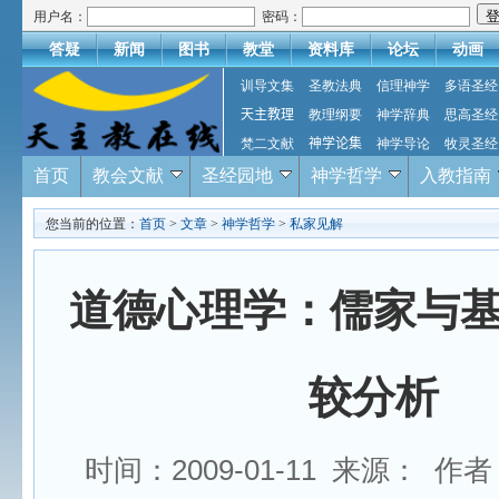
用户名：
密码：
答疑
新闻
图书
教堂
资料库
论坛
动画
训导文集
圣教法典
信理神学
多语圣经
天主教理
教理纲要
神学辞典
思高圣经
梵二文献
神学论集
神学导论
牧灵圣经
首页
教会文献
圣经园地
神学哲学
入教指南
您当前的位置：
首页
>
文章
>
神学哲学
>
私家见解
道德心理学：儒家与
较分析
时间：2009-01-11 来源： 作