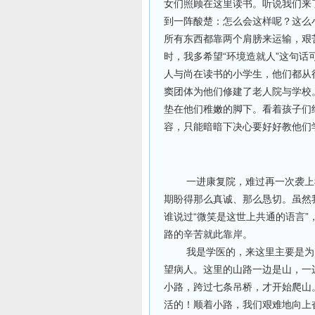
女们照顾在这里读书。听说我们来
到一阵酸楚：怎么会这样呢？这么
所有东西都靠两个肩膀来运输，艰
时，我多希望“环境造就人”这句
人与尚在读书的小学生，他们都从
窦团体为他们修建了老人院与学校
垫在他们稚嫩的脚下。看着孩子们
容，只能暗暗下决心要好好教他们
一进康复院，难过再一次袭上我
期盼得那么真诚、那么恳切。虽然
谁说过“微笑是这世上共通的语言
路的辛苦就此靠岸。
我是学医的，来这里主要是为了
望病人。这里的山路一边是山，一
小路，跨过七条吊桥，才开始爬山
活的！顺着小路，我们艰难地向上