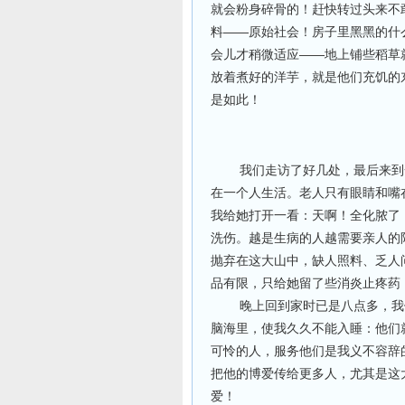
就会粉身碎骨的！赶快转过头来不
料——原始社会！房子里黑黑的什
会儿才稍微适应——地上铺些稻草
放着煮好的洋芋，就是他们充饥的
是如此！
我们走访了好几处，最后来到一
在一个人生活。老人只有眼睛和嘴
我给她打开一看：天啊！全化脓了
洗伤。越是生病的人越需要亲人的
抛弃在这大山中，缺人照料、乏人
品有限，只给她留了些消炎止疼药
晚上回到家时已是八点多，我们
脑海里，使我久久不能入睡：他们
可怜的人，服务他们是我义不容辞
把他的博爱传给更多人，尤其是这
爱！