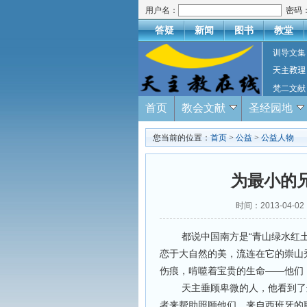
用户名：
密码
答疑
新闻
图书
教堂
训导文集
天主教理
梵二文献
首页
教会文献
圣经园地
您当前的位置：
首页
>
公益
>
公益人物
为最小的
时间：2013-04-0
都说中国南方是“青山绿水红土
恋于大自然的美，流连在它的崇山
伤痕，啃噬着宝贵的生命——他们，
天主垂顾卑微的人，他看到了这
者来帮助照顾他们。来自西班牙的