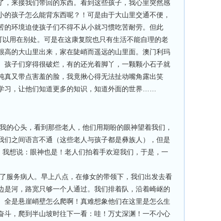
了，来接我们带回的东西。看到这些孩子，我心里突然感
小的孩子怎么能背东西呢？！可是由于大山里交通不便，
苦的环境迫使孩子们不得不从小就习惯吃苦耐劳。但此
话可以用在别处。可是在这康复院也只有生活不能自理的老
很高的大山里出来，家在陡峭而遥远的山里面。澳门利玛
。孩子们穿得很破烂，有的还光着脚丫，一颗颗小石子就
纯真又带点害羞的脸，我竟揪心得无法扯动嘴角露出笑
学习，让他们知道更多的知识，知道外面的世界……
的心头，看到那些老人，他们用期盼的眼神望着我们，
我们之间语言不通（这些老人与孩子都是彝族人），但是
”，我想说：眼神也是！老人们拍着手欢迎我们，于是，一
服务病人。早上八点，在修女的带领下，我们出发去看
边是河，路宽只够一个人通过。我们排着队，沿着崎岖的
。全是悬崖峭壁怎么爬啊！真难想象他们在这里是怎么生
奋斗，爬到半山坡时往下一看：哇！万丈深渊！一不小心