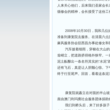
人来关心他们，后来我们圣家会长
循修会的精神，会长接受了这份工
2008年10月30日，我和几
准备到康复院去服务。在清晨六点
麻风服务协会驻西昌办事处修女和
汽车披着细雨，穿梭在大山的重
耸峭立，把道路挤得格外狭窄。一
泥土酝酿出一条名符其实的“水泥
还有飞石，真是让人胆颤心惊。下
终于行至尾声。回首，看着这条泥
康复院就矗立在对面的半山坡上
座由澳门利玛窦社会服务团体捐助
我们到桥头后，来了好多孩子，