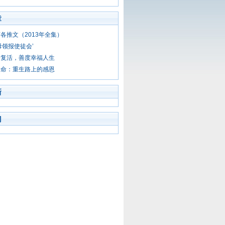
章
各推文（2013年全集）
母领报使徒会’
督复活，善度幸福人生
生命：重生路上的感恩
新
门