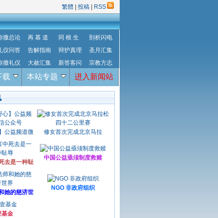
繁體
|
投稿
|
RSS
弥撒总论
再 慕 道
同 根 生
剖析闪电
礼仪问答
告解指南
辩护真理
圣月汇集
弥撒礼仪
大赦汇集
新答客问
宗教方志
下载
本站专题
进入新闻站
讯
】公益频道微
修女首次完成北京马拉
中国公益亟须制度救赎
死去是一种耻
NGO 非政府组织
和她的慈济世
壹基金