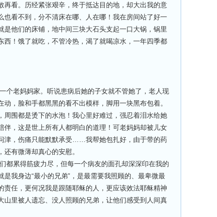
敢再看。历经紧张艰辛，终于抵达目的地，却大出我的意
么也看不到，分不清床在哪、人在哪！我在房间站了好一
就是他们的床铺，地中间三块大石头支起一口大锅，锅里
东西！饿了就吃，不管冷热，渴了就喝凉水，一年四季都
个老妈妈家。听说患病后她的子女就不管她了，老人现
在动，脸和手都黑黑的看不出模样，脚用一块黑布包着。
，周围都是烫下的水泡！我心里好难过，强忍着泪水给她
陪伴，这是世上所有人都明白的道理！可老妈妈却被儿女
问津，伤痛只能默默承受……我帮她包扎好，由于带的药
，还有微薄却真心的安慰。
都累得筋疲力尽，但每一个病友的面孔却深深印在我的
就是我身边“最小的兄弟”，是最需要我照顾的、最卑微最
的责任，更何况我是跟随耶稣的人，更应该效法耶稣精神
大山里被人遗忘、没人照顾的兄弟，让他们感受到人间真