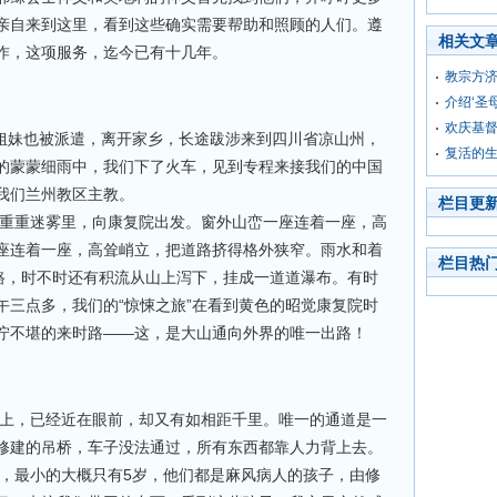
亲自来到这里，看到这些确实需要帮助和照顾的人们。遵
相关文
作，这项服务，迄今已有十几年。
教宗方济
介绍‘圣
欢庆基
位姐妹也被派遣，离开家乡，长途跋涉来到四川省凉山州，
复活的
的蒙蒙细雨中，我们下了火车，见到专程来接我们的中国
我们兰州教区主教。
栏目更
重迷雾里，向康复院出发。窗外山峦一座连着一座，高
座连着一座，高耸峭立，把道路挤得格外狭窄。雨水和着
栏目热
”路，时不时还有积流从山上泻下，挂成一道道瀑布。有时
午三点多，我们的“惊悚之旅”在看到黄色的昭觉康复院时
泞不堪的来时路——这，是大山通向外界的唯一出路！
，已经近在眼前，却又有如相距千里。唯一的通道是一
修建的吊桥，车子没法通过，所有东西都靠人力背上去。
最小的大概只有5岁，他们都是麻风病人的孩子，由修