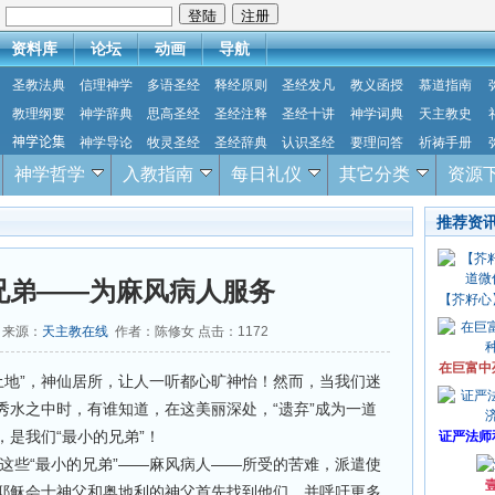
：
资料库
论坛
动画
导航
圣教法典
信理神学
多语圣经
释经原则
圣经发凡
教义函授
慕道指南
教理纲要
神学辞典
思高圣经
圣经注释
圣经十讲
神学词典
天主教史
神学论集
神学导论
牧灵圣经
圣经辞典
认识圣经
要理问答
祈祷手册
神学哲学
入教指南
每日礼仪
其它分类
资源
推荐资
兄弟——为麻风病人服务
【芥籽心
2 来源：
天主教在线
作者：陈修女 点击：
1172
在巨富中
地”，神仙居所，让人一听都心旷神怡！然而，当我们迷
秀水之中时，有谁知道，在这美丽深处，“遗弃”成为一道
是我们“最小的兄弟”！
证严法师
些“最小的兄弟”——麻风病人——所受的苦难，派遣使
耶稣会士神父和奥地利的神父首先找到他们，并呼吁更多