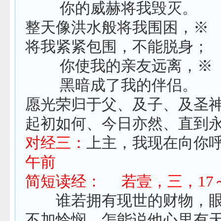
你的威赫将我毁灭。
整天像洪水般将我围困，※
将我紧紧包围，不能脱身；
你使我的亲友远离，※
黑暗成了我的伴侣。
愿光荣归于父、及子、及圣
起初如何、今日亦然、直到
对经三：
上主，我现在向你
午前
简短读经：
若壹，三，
17
谁若拥有现世的财物，眼
不加怜悯，怎能说他心里有