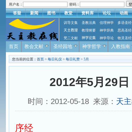
用户名：
密码：
答疑
新闻
图书
教堂
资料库
论坛
动画
训导文集
圣教法典
信理神学
多语圣经
天主教理
教理纲要
神学辞典
思高圣经
梵二文献
神学论集
神学导论
牧灵圣经
首页
教会文献
圣经园地
神学哲学
入教指南
您当前的位置：
首页
>
每日礼仪
>
每日礼赞
>
5月
2012年5月29
时间：2012-05-18 来源：
天主
序经