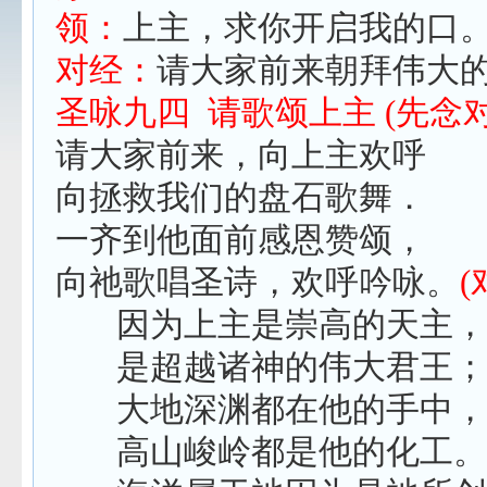
领：
上主，求你开启我的口
对经：
请大家前来朝拜伟大
圣咏九四
请歌颂上主
(
先念
请大家前来，向上主欢呼
向拯救我们的盘石歌舞．
一齐到他面前感恩赞颂，
向
祂
歌唱圣诗，欢呼吟咏。
(
因为上主是崇高的天主，
是超越诸神的伟大君王；
大地深渊都在他的手中，
高山峻岭都是他的化工。