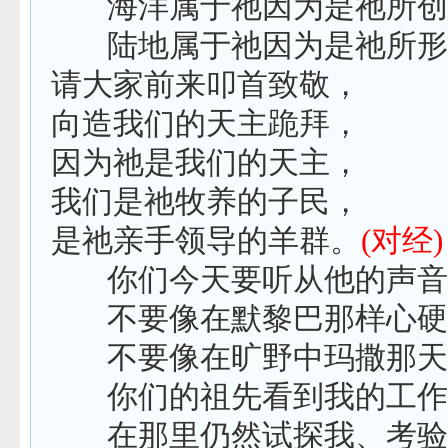
海洋属于
祂
因为是
祂
所创
陆地属于
祂
因为是
祂
所形
请大家前来叩首致敬，
向造我们的天主跪拜，
因为
祂
是我们的天主，
我们是
祂
牧养的子民，
是
祂
亲手领导的羊群。
(
对经
)
你们今天要听从他的声音
不要像在默黎巴那样心硬
不要像在旷野中玛撒那天
你们的祖先看到我的工作
在那里仍然试探我、考验