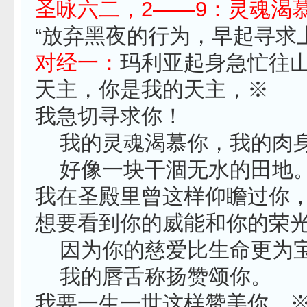
圣咏六二，2——9：灵魂渴
“放弃黑夜的行为，早起寻求
对经一：
玛利亚起身急忙往
天主，你是我的天主，※
我急切寻求你！
我的灵魂渴慕你，我的肉
好像一块干涸无水的田地
我在圣殿里曾这样仰瞻过你
想要看到你的威能和你的荣
因为你的慈爱比生命更为
我的唇舌称扬赞颂你。
我要一生一世这样赞美你，