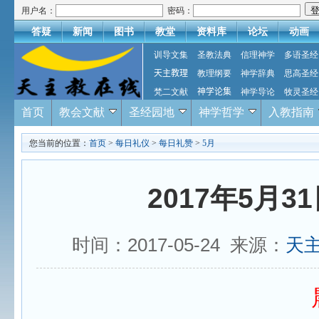
用户名：
密码：
答疑
新闻
图书
教堂
资料库
论坛
动画
训导文集
圣教法典
信理神学
多语圣经
天主教理
教理纲要
神学辞典
思高圣经
梵二文献
神学论集
神学导论
牧灵圣经
首页
教会文献
圣经园地
神学哲学
入教指南
您当前的位置：
首页
>
每日礼仪
>
每日礼赞
>
5月
2017年5月3
时间：2017-05-24 来源：
天