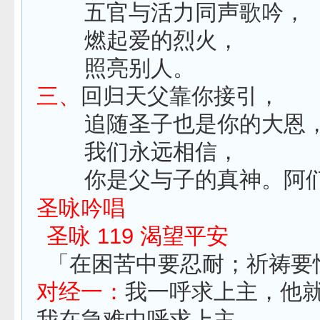
五官与活力同声歌吟，
燃起爱的烈火，
照亮别人。
三、
回归天父靠你接引，
追随圣子也是你的大恩
我们永远相信，
你是父与子的真神。阿
圣咏吟唱
圣咏 119 渴望平安
「在困苦中要忍耐；祈祷要
对经一：
我一呼求上主，他
我在急难中呼求上主，