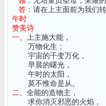
领：
无玷童贞圣母，荣耀
答：
请在上主面前为我们
午时
赞美诗
一、
上主施大能，
万物化生；
宇宙的千变万化，
早晨的曙光，
午时的太阳，
莫不惟命是从。
二、
全能的造物主，
求你消灭邪恶的火焰，