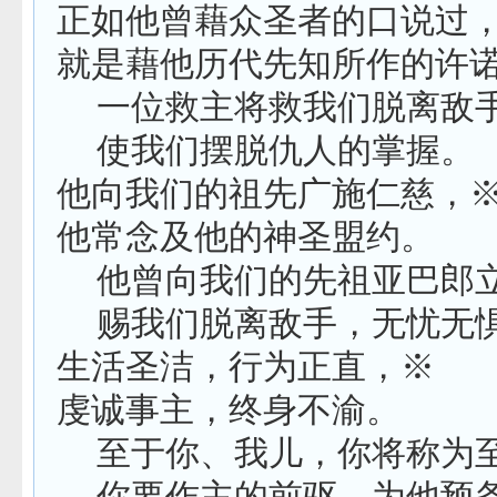
正如他曾藉众圣者的口说过
就是藉他历代先知所作的许
一位救主将救我们脱离敌
使我们摆脱仇人的掌握。
他向我们的祖先广施仁慈，
他常念及他的神圣盟约。
他曾向我们的先祖亚巴郎
赐我们脱离敌手，无忧无
生活圣洁，行为正直，※
虔诚事主，终身不渝。
至于你、我儿，你将称为至
你要作主的前驱，为他预