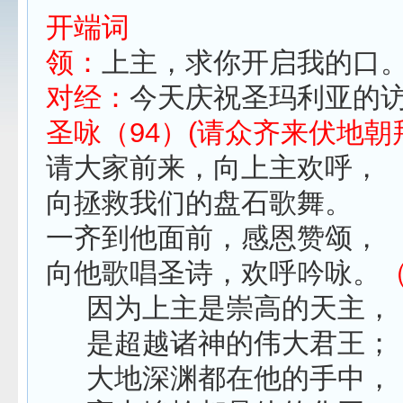
开端词
领：
上主，求你开启我的口
对经：
今天庆祝圣玛利亚的
圣咏（94）(请众齐来伏地朝
请大家前来，向上主欢呼，
向拯救我们的盘石歌舞。
一齐到他面前，感恩赞颂，
向他歌唱圣诗，欢呼吟咏。
因为上主是崇高的天主，
是超越诸神的伟大君王；
大地深渊都在他的手中，