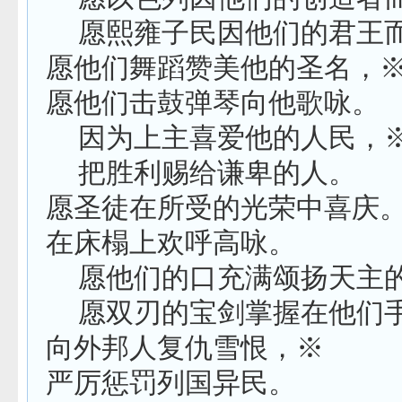
愿熙雍子民因他们的君王
愿他们舞蹈赞美他的圣名，
愿他们击鼓弹琴向他歌咏。
因为上主喜爱他的人民，
把胜利赐给谦卑的人。
愿圣徒在所受的光荣中喜庆
在床榻上欢呼高咏。
愿他们的口充满颂扬天主
愿双刃的宝剑掌握在他们
向外邦人复仇雪恨，※
严厉惩罚列国异民。