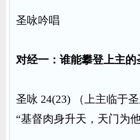
圣咏吟唱
对经一：谁能攀登上主的
圣咏
24(23)
（上主临于圣
“基督肉身升天，天门为