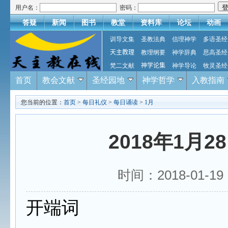
用户名：
密码：
答疑
新闻
图书
教堂
资料库
论坛
动画
训导文集
圣教法典
信理神学
多语圣经
天主教理
教理纲要
神学辞典
思高圣经
梵二文献
神学论集
神学导论
牧灵圣经
首页
教会文献
圣经园地
神学哲学
入教指南
您当前的位置：
首页
>
每日礼仪
>
每日诵读
>
1月
2018年1月
时间：2018-01-
开端词