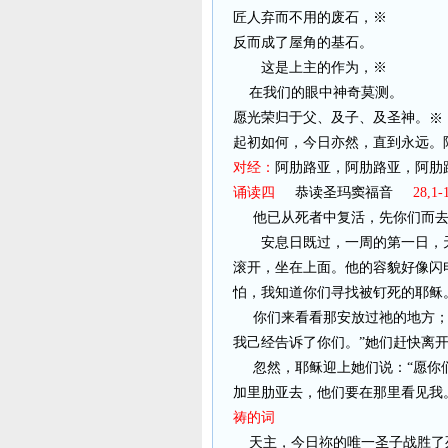
匠人弃而不用的废石，※
反而成了屋角的基石。
这是上主的作为，※
在我们的眼中神奇莫测。
愿光荣归于父、及子、及圣神。
※
起初如何，今日亦然，直到永远。
对经：
阿肋路亚，阿肋路亚，阿肋
诵读四
恭读圣玛窦福音
28,1-
他已从死者中复活，先你们而
安息日既过，一周的第一日，
滚开，坐在上面。他的容貌好像闪
怕，我知道你们寻找被钉死的耶稣
你们来看看那安放过祂的地方
我己经告诉了你们。”她们赶快离
忽然，耶稣迎上她们说：“愿你
加里肋亚去，他们要在那里看见我
祷的词
天主，今日祢的唯一圣子战胜了