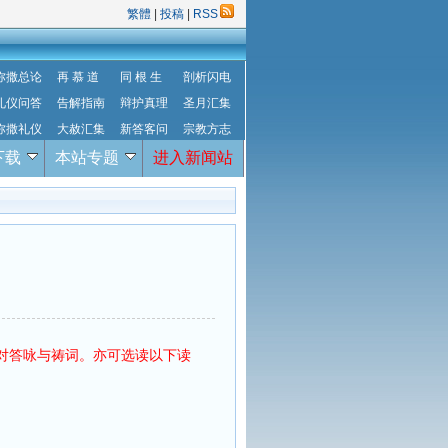
繁體
|
投稿
|
RSS
弥撒总论
再 慕 道
同 根 生
剖析闪电
礼仪问答
告解指南
辩护真理
圣月汇集
弥撒礼仪
大赦汇集
新答客问
宗教方志
下载
本站专题
进入新闻站
对答咏与祷词。亦可选读以下读