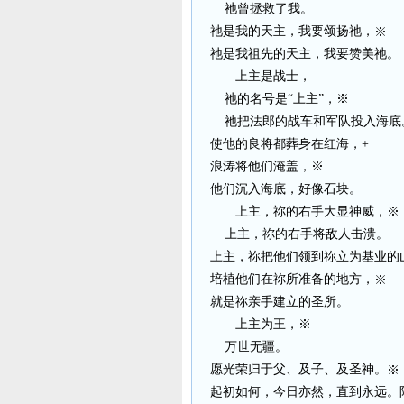
祂曾拯救了我。
祂是我的天主，我要颂扬祂，
※
祂是我祖先的天主，我要赞美祂。
上主是战士，
祂的名号是“上主”，※
祂把法郎的战车和军队投入海底
使他的良将都葬身在红海，+
浪涛将他们淹盖，※
他们沉入海底，好像石块。
上主，祢的右手大显神威，※
上主，祢的右手将敌人击溃。
上主，祢把他们领到祢立为基业的
培植他们在祢所准备的地方，
※
就是祢亲手建立的圣所。
上主为王，※
万世无疆。
愿光荣归于父、及子、及圣神。
※
起初如何，今日亦然，直到永远。