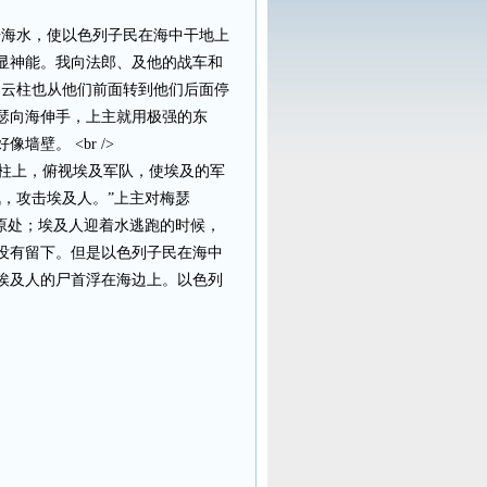
开海水，使以色列子民在海中干地上
显神能。我向法郎、及他的战车和
，云柱也从他们前面转到他们后面停
瑟向海伸手，上主就用极强的东
壁。 <br />
柱上，俯视埃及军队，使埃及的军
，攻击埃及人。”上主对梅瑟
原处；埃及人迎着水逃跑的时候，
没有留下。但是以色列子民在海中
埃及人的尸首浮在海边上。以色列