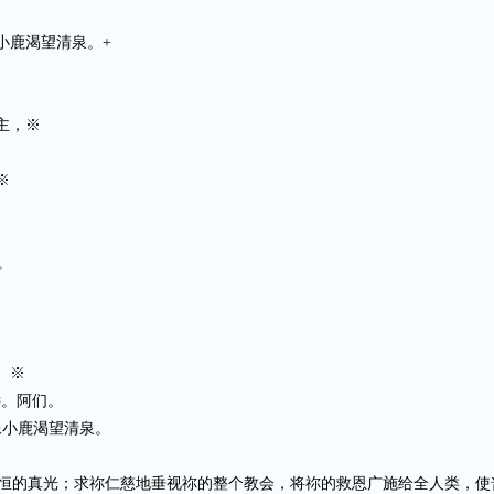
小鹿渴望清泉。+
主，※
※
。
。
。※
远。阿们。
像小鹿渴望清泉。
恒的真光；求祢仁慈地垂视祢的整个教会，将祢的救恩广施给全人类，使