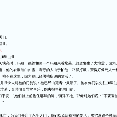
阿们。
路亚。
10
去加里肋亚
天快亮时，玛丽．德莲和另一个玛丽来看坟墓。忽然发生了大地震，因为
电，他的衣服洁白如雪。看守的人由于怕他，吓得打颤，变得好像死人一
。祂不在这里，因为祂已经照祂所说的复活了。
；并且快去对祂的门徒说：祂已经由死者中复活了。祂在你们以先往加里
开坟墓，又恐惧又异常喜乐，跑去报告祂的门徒。
们平安！”她们就上前抱住耶稣的脚，朝拜了祂。耶稣对她们说：“不要害
。”
死亡，为我们开启了永生之门，我们欢欣庆祝祂的复活；求祢派遣圣神革