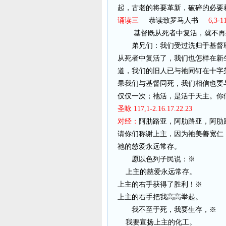
起，古老的将要革新，破碎的必要
诵读三
恭读致罗马人书
6,3-1
基督既从死者中复活，就不再
弟兄们：我们受过洗归于基督
从死者中复活了，我们也怎样在新
道，我们的旧人已与祂同钉在十字
果我们与基督同死，我们相信也要
仅仅一次；祂活，是活于天主。你
圣咏 117,1-2.16.17.22.23
对经：
阿肋路亚，阿肋路亚，阿肋
请你们称谢上主，因为祂美善宽仁
祂的慈爱永远常存。
愿以色列子民说：※
上主的慈爱永远常存。
上主的右手获得了胜利！※
上主的右手把我高高举起。
我不至于死，我要生存，※
我要宣扬上主的化工。