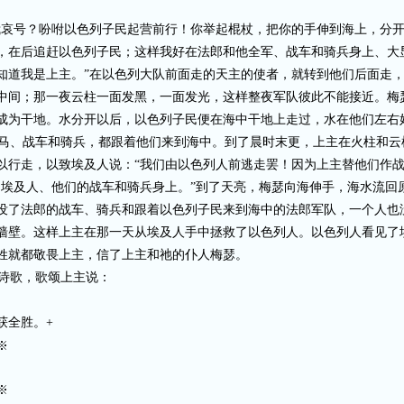
我哀号？吩咐以色列子民起营前行！你举起棍杖，把你的手伸到海上，分
，在后追赶以色列子民；这样我好在法郎和他全军、战车和骑兵身上、大
知道我是上主。”在以色列大队前面走的天主的使者，就转到他们后面走
中间；那一夜云柱一面发黑，一面发光，这样整夜军队彼此不能接近。梅
为干地。水分开以后，以色列子民便在海中干地上走过，水在他们左右好像墙
马、战车和骑兵，都跟着他们来到海中。到了晨时末更，上主在火柱和云
以行走，以致埃及人说：“我们由以色列人前逃走罢！因为上主替他们作战
到埃及人、他们的战车和骑兵身上。”到了天亮，梅瑟向海伸手，海水流回
没了法郎的战车、骑兵和跟着以色列子民来到海中的法郎军队，一个人也
墙壁。这样上主在那一天从埃及人手中拯救了以色列人。以色列人看见了
姓就都敬畏上主，信了上主和祂的仆人梅瑟。
诗歌，歌颂上主说：
获全胜。+
※
※