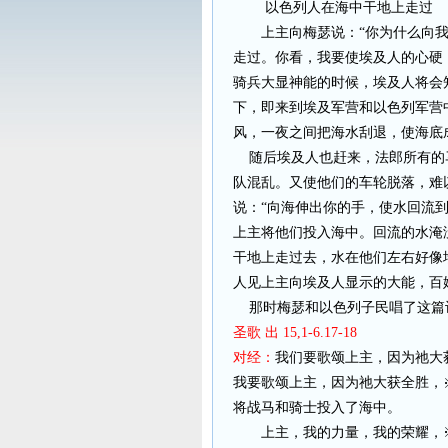
以色列人在海中干地上走过
上主向梅瑟说：“你为什么向
走过。你看，我要使埃及人的心硬
骑兵大显神能的时候，埃及人将会
下，即来到埃及军营和以色列军营
风，一夜之间把海水刮退，使海底成
随后埃及人也赶来，法郎所有的
队混乱。又使他们的车轮脱落，难
说：“向海伸出你的手，使水回流
上主将他们投入海中。回流的水淹
干地上走过去，水在他们左右好像
人见上主向埃及人显示的大能，百
那时梅瑟和以色列子民唱了这篇
圣歌 出 15,1-6.17-18
对经：
我们要歌颂上主，因为祂大
我要歌颂上主，因为祂大获全胜，
将战马和骑士投入了海中。
上主，我的力量，我的荣耀，