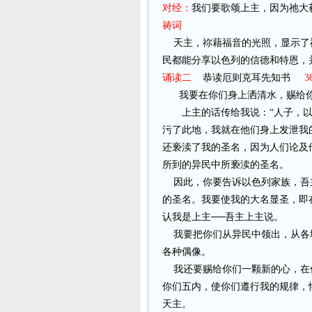
对经：
我们要歌颂上主，因为祂大
祷词
天主，祢藉福音的光照，显示了
民都能分享以色列的信德和特恩，
诵读二
恭读厄则克耳先知书
3
我要在你们身上洒清水，赐给
上主的话传给我说：“人子，
污了此地，我就在他们身上发泄我
还亵渎了我的圣名，因为人们论及
所到的异民中所亵渎的圣名。
因此，你要告诉以色列家族，吾
的圣名。我要使我的大名显圣，即
认我是上主──吾主上主说。
我要把你们从异民中领出，从各
各种偶像。
我还要赐给你们一颗新的心，在
你们五内，使你们遵行我的规律，
天主。