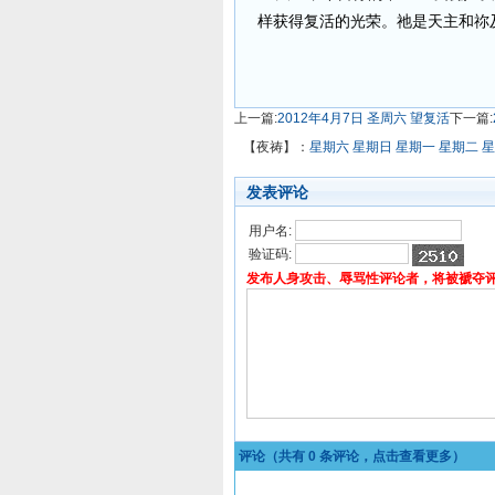
样获得复活的光荣。祂是天主和祢
上一篇:
2012年4月7日 圣周六 望复活
下一篇:
【夜祷】：
星期六
星期日
星期一
星期二
星
发表评论
用户名:
验证码:
发布人身攻击、辱骂性评论者，将被褫夺
评论（共有
0
条评论，点击查看更多）