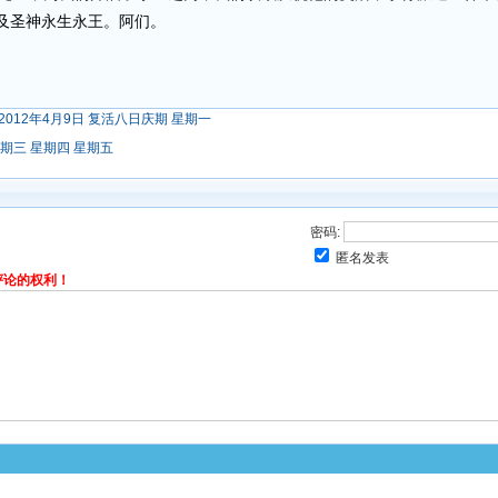
及圣神永生永王。阿们。
2012年4月9日 复活八日庆期 星期一
期三
星期四
星期五
密码:
匿名发表
评论的权利！