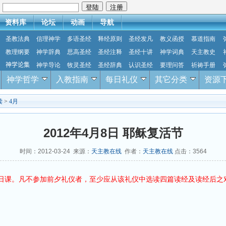
：
资料库
论坛
动画
导航
圣教法典
信理神学
多语圣经
释经原则
圣经发凡
教义函授
慕道指南
教理纲要
神学辞典
思高圣经
圣经注释
圣经十讲
神学词典
天主教史
神学论集
神学导论
牧灵圣经
圣经辞典
认识圣经
要理问答
祈祷手册
神学哲学
入教指南
每日礼仪
其它分类
资源
读
>
4月
2012年4月8日 耶稣复活节
时间：2012-03-24 来源：
天主教在线
作者：
天主教在线
点击：
3564
日课。凡不参加前夕礼仪者，至少应从该礼仪中选读四篇读经及读经后之