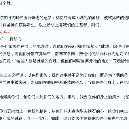
获全胜。
祢在旧约时代所行奇迹的意义：祢使红海成为洗礼的象征，使被拯救的选
并藉圣神而获得新生。以上所求是靠我们的主基督。阿们。
6,16-28
你们一颗新心
以色列家族住在自己的地方时，以他们的品行和作为玷污了此地。因他们
的愤怒，将他们分散在异民中，散布在各国，照他们的品行和行为惩罚了
他们说：“这些人原是雅威的百姓，但他们却应当离开祂的地方！”我遂怜
主上主这样说：以色列家族，我作这事并不是为了你们，而是为了我的圣
在异民中被亵渎，即你们在他们中所亵渎的圣名；当我在你们身上，在他
地聚集你们，领你们回到你们的地方。那时，我要在你们身上洒清水，洁
你们五内放上一种新的精神，从你们的肉身内取去铁石的心，给你们换上
恪守我的诫命，且一一实行。如此，你们要居住在我赐给你们祖先的地方