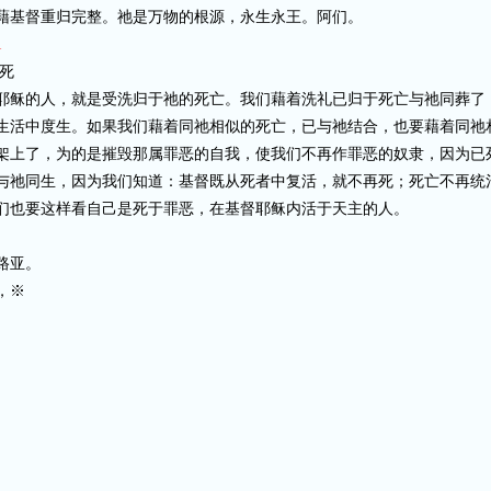
藉基督重归完整。祂是万物的根源，永生永王。阿们。
1
死
耶稣的人，就是受洗归于祂的死亡。我们藉着洗礼已归于死亡与祂同葬了
生活中度生。如果我们藉着同祂相似的死亡，已与祂结合，也要藉着同祂
架上了，为的是摧毁那属罪恶的自我，使我们不再作罪恶的奴隶，因为已
与祂同生，因为我们知道：基督既从死者中复活，就不再死；死亡不再统
们也要这样看自己是死于罪恶，在基督耶稣内活于天主的人。
路亚。
，※