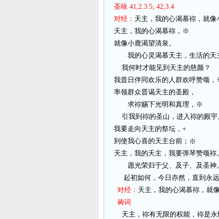
圣咏 41,2.3.5; 42,3.4
对经：
天主，我的心渴慕祢，就像
天主，我的心渴慕祢，※
就像小鹿渴望清泉。
我的心灵渴慕天主，生活的天
我何时才能见到天主的慈颜？
我昔日伴同欢乐的人群欢呼赞颂，
率领群众晋谒天主的圣殿，
求祢赐下光明和真理，※
引我到祢的圣山，进入祢的殿宇
我要走向天主的祭坛，+
到使我心喜的天主台前；
※
天主，我的天主，我要弹琴赞颂祢
愿光荣归于父、及子、及圣神
起初如何，今日亦然，直到永
对经：
天主，我的心渴慕祢，就
祷词
天主，祢有无限的权能，祢是永