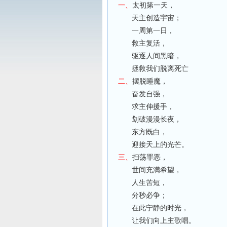
一、
太初第一天，
天主创造宇宙；
一周第一日，
救主复活，
驱逐人间黑暗，
拯救我们脱离死亡
二、
摆脱睡魔，
奋发自强，
求主伸援手，
划破漫漫长夜，
东方既白，
迎接天上的光芒。
三、
扫荡罪恶，
世间充满希望，
人生苦短，
分秒必争；
在此宁静的时光，
让我们向上主歌唱。