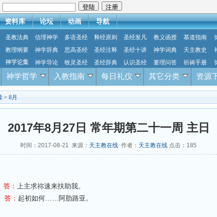
：
资料库
论坛
动画
导航
圣教法典
信理神学
多语圣经
释经原则
圣经发凡
教义函授
慕道指南
教理纲要
神学辞典
思高圣经
圣经注释
圣经十讲
神学词典
天主教史
神学论集
神学导论
牧灵圣经
圣经辞典
认识圣经
要理问答
祈祷手册
神学哲学
入教指南
每日礼仪
其它分类
资源
读
>
8月
2017年8月27日 常年期第二十一周 主日
时间：2017-08-21 来源：
天主教在线
作者：
天主教在线
点击：
185
；
答：
上主求祢速来扶助我。
。
答：
起初如何……阿肋路亚。