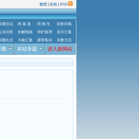
繁體
|
投稿
|
RSS
弥撒总论
再 慕 道
同 根 生
剖析闪电
礼仪问答
告解指南
辩护真理
圣月汇集
弥撒礼仪
大赦汇集
新答客问
宗教方志
下载
本站专题
进入新闻站