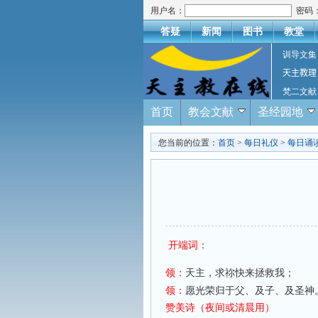
用户名：
密码
答疑
新闻
图书
教堂
训导文集
天主教理
梵二文献
首页
教会文献
圣经园地
您当前的位置：
首页
>
每日礼仪
>
每日诵
开端词：
领：
天主，求祢快来拯救我
领：
愿光荣归于父、及子、及圣神
赞美诗
（夜间或清晨用）