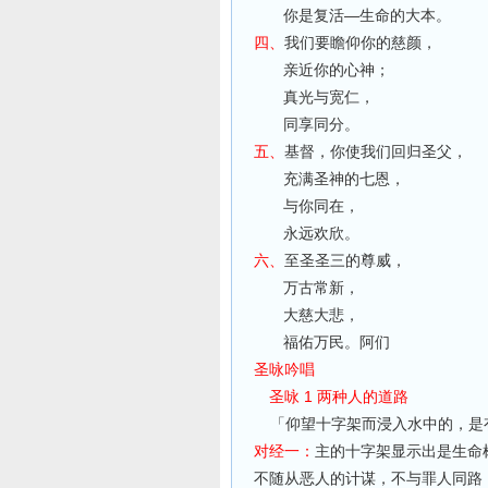
你是复活
—
生命的大本。
四、
我们要瞻仰你的慈颜，
亲近你的心神；
真光与宽仁，
同享同分。
五、
基督，你使我们回归圣父，
充满圣神的七恩，
与你同在，
永远欢欣。
六、
至圣圣三的尊威，
万古常新，
大慈大悲，
福佑万民。阿们
圣咏吟唱
圣咏 1 两种人的道路
「仰望十字架而浸入水中的，是
对经一：
主的十字架显示出是生命
不随从恶人的计谋，不与罪人同路