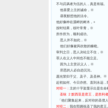
不与讥讽者为伍的人，真是有福
他喜爱上主的诫命，※
昼夜默想他的法令。
他好像种在溪畔的树木，+
按时结果，枝叶常青，※
所作所为，顺利成功。
恶人并不如此，※
他们好像被风吹散的糠秕。
审判之日，恶人决站立不住，※
罪人在义人中间也不能立足。
因为上主赏识义人，※
邪恶的人必自趋沉沦。
※
愿光荣归于父、及子、及圣神。
起初如何、今日亦然、直到永远，
对经一：
主的十字架显示出是生命
圣咏 2 默西亚是君王，是胜利
「他们聚集起来，反对祢的圣
僕
对经二：
我在熙拥祝圣了我的君王