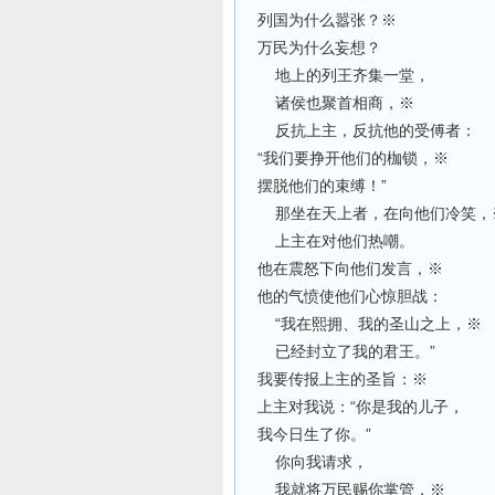
列国为什么嚣张？※
万民为什么妄想？
地上的列王齐集一堂，
诸侯也聚首相商，※
反抗上主，反抗他的受傅者：
“我们要挣开他们的枷锁，※
摆脱他们的束缚！”
那坐在天上者，在向他们冷笑，
上主在对他们热嘲。
他在震怒下向他们发言，※
他的气愤使他们心惊胆战：
“我在熙拥、我的圣山之上，※
已经封立了我的君王。”
我要传报上主的圣旨：※
上主对我说：“你是我的儿子，
我今日生了你。”
你向我请求，
我就将万民赐你掌管，※