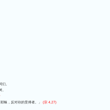
。
阿们。
树。
者
人耶稣，反对祢的受傅者。」
(宗 4,27)
。