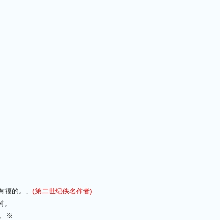
有福的。」
(第二世纪佚名作者)
树。
， ※