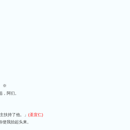
※
。
远，阿们。
。
主扶持了他。」
(圣宜仁)
你使我抬起头来。