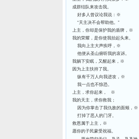
成群结队来攻击我。
好多人曾议论我说：※
“天主决不会帮助他。”
上主，你却是保护我的盾牌，※
我的荣耀，是你使我抬起头来。
我向上主大声疾呼，※
他便从圣山俯听我的哀诉。
我躺下安眠，又醒起来，※
因为上主扶持了我。
纵有千万人向我进攻，※
我一点也不惊恐。
上主，求你起来， ※
我的天主，求你救我；
因为你掌击了我仇敌的面颊，※
打掉了恶人的门牙。
救恩属于上主，※
愿你的子民蒙受祝福。