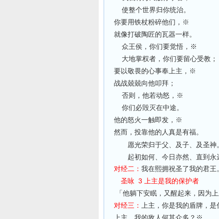
使整个世界归你统治。
你要用铁杖粉碎他们，※
就像打破陶匠的瓦器一样。
众王侯，你们要觉悟，※
大地掌权者，你们要留心受教；
要以敬畏的心事奉上主，※
战战兢兢向他叩拜；
否则，他若动怒，※
你们必毁灭在中途。
他的怒火一触即发，※
然而，投靠他的人真是有福。
愿光荣归于父、及子、及圣神
起初如何、今日亦然、直到永
对经二：
我在熙拥祝圣了我的君王
圣咏 3 上主是我的保护者
「他躺下安眠，又醒起来，因为上
对经三：
上主，你是我的盾牌，是
上主，我的敌人何其众多？※