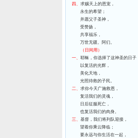
四、
求赐天上的恩宠，
永生的希望；
并愿父子圣神，
受赞扬，
共享福乐，
万世无疆。阿们。
（日间用）
一、
耶稣，你选择了这神圣的日子
以复活的光辉，
美化天地，
光照待救的子民。
二、
求你今天广施救恩，
复活我们的灵魂，
日后征服死亡，
也复活我们的肉身。
三、
基督，我们将列队迎接，
望着你乘云降临；
要永远与你生活在一起，