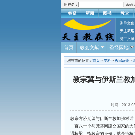
用户名：
密码
答疑
新闻
图书
教堂
训导文集
天主教理
梵二文献
首页
教会文献
圣经园地
您当前的位置：
首页
>
专栏
>
教宗辞职
>
教宗冀与伊斯兰教
时间：2013-
教宗方济期望与伊斯兰教加强对话
一百八十个与梵蒂冈建交国家的大
通桥梁，指教宗的身份，就是搭桥