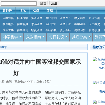
：
资料库
论坛
动画
导航
圣教法典
信理神学
多语圣经
释经原则
圣经发凡
教义函授
慕道指南
教理纲要
神学辞典
思高圣经
圣经注释
圣经十讲
神学词典
天主教史
神学论集
神学导论
牧灵圣经
圣经辞典
认识圣经
要理问答
祈祷手册
神学哲学
入教指南
每日礼仪
其它分类
资源
推荐资
新教宗
加强对话并向中国等没邦交国家示
百岁
好
03-23 来源：商业电台 作者： 点击：
2524
有关
，并向与梵蒂冈无邦交的国家，包括中国示好。方济接见
使时说，他希望致力推动和平，帮助穷人，与世人建立沟
者。他又说，加强与不同宗教，尤其是伊斯兰教对话相当