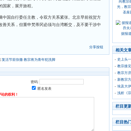
的国家，展开旅程。
圣座
满中国自行委任主教，令双方关系紧张。北京早前祝贺方
改善关系，但重申梵蒂冈必须与台湾断交，及不要干涉中
据报
分享按钮
相关文
史上头
:
复活节前弥撒 教宗将为青年犯洗脚
教宗接
教宗方济
新教宗
密码:
埃及大
匿名发表
浅析《
评论的权利！
栏目更
栏目热