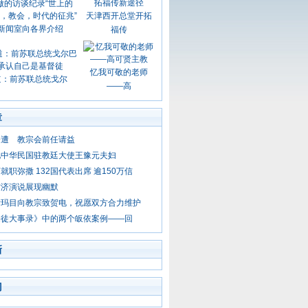
天津西开总堂开拓
新闻室向各界介绍
福传
忆我可敬的老师
道：前苏联总统戈尔
——高
章
一遭 教宗会前任请益
见中华民国驻教廷大使王豫元夫妇
就职弥撒 132国代表出席 逾150万信
方济演说展现幽默
伊玛目向教宗致贺电，祝愿双方合力维护
宗徒大事录》中的两个皈依案例——回
新
门