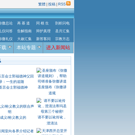
繁體
|
投稿
|
RSS
弥撒总论
再 慕 道
同 根 生
剖析闪电
礼仪问答
告解指南
辩护真理
圣月汇集
弥撒礼仪
大赦汇集
新答客问
宗教方志
下载
本站专题
进入新闻站
讯
圣座颁布《弥撒讲
圣言会士郭福德神
道规
请不要以讹传讹，
成义/称义教义的
澄清法