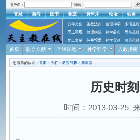
用户名：
密码：
答疑
新闻
图书
教堂
资料库
论坛
动画
训导文集
圣教法典
信理神学
多语圣经
天主教理
教理纲要
神学辞典
思高圣经
梵二文献
神学论集
神学导论
牧灵圣经
首页
教会文献
圣经园地
神学哲学
入教指南
您当前的位置：
首页
>
专栏
>
教宗辞职
>
新教宗
历史时刻
时间：2013-03-2