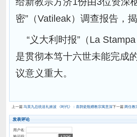
给新教宗方济1份由3位资深
密”（Vatileak）调查报
“义大利时报”（La Sta
是贯彻本笃十六世未能完成
议意义重大。
上一篇:
马英九总统送礼掀波 《时代》：喜鹊瓷瓶赠教宗寓意深
下一篇:
两任教
发表评论
用户名:
验证码: