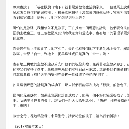
教宗也說了：「秘密狀態（地下）並非屬於教會生活的常規」，但他馬上說
望維護自身信仰的完整性，不接受國家機構干涉教會切身生活時，牧者和信友們
直到國家繼續「辦教」，地下的怎能到地上去？
可怕的是教廷（我相信並不是教宗）正在推進一個邪惡的計劃，他們要合法
罰的主教坐正。從三個教區來的消息我確實知道這事。也有地下的署理被罷
的主教。
過去幾年地上主教多了，地下少了。最近也有幾個地下主教到地上去了。羅
教區，全部「合一」到地上。把羊送進虎口是真的「合一」嗎？
也有地上勇敢的主教不讓政府安排他們的祝聖典禮，免得非法主教來參加。
的神父們堅持了多年，最後羅馬為他們能得到政府承認，還是要他們接受和
持就職典禮（有時天主的安排在最後一刻破壞了他們的計劃）。
如果這個邪惡的計劃真的成功了，那末我們祇能再次成為「靜默」的教會了
國內的兄弟姊妹，如果這邪惡的計劃成功了，如果一個不好的協議簽成了，
吧。我的聲音也會消失了。讓我們一起天天唸聖詠44，「喚醒」那在暴風雨
主，來吧！
教會之母，花地瑪聖母，中華聖母，請保祐您的孩子，請為我們祈禱！
（2017禮儀年末日）