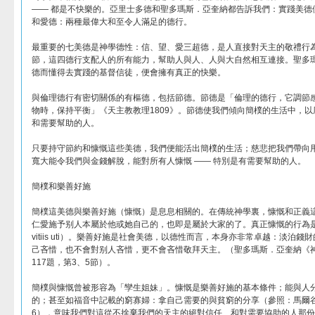
—— 都是不快樂的。亞里士多德和聖多瑪斯．亞奎納都告訴我們：實踐美德
和愛德：兩種最偉大和至令人滿足的德行。
最重要的七美德是神學德性：信、望、愛三超德，是人直接對天主的敬禮行為
節，這四德行支配人的所有能力，幫助人與人、人與大自然相互連接。聖多
德而懂得去實踐的基督信徒，便會擁有真正的快樂。
與倫理德行有密切關係的有樞德，包括節德。節德是「倫理的德行，它調節
物時，保持平衡」《天主教教理1809》。節德使我們傾向簡樸的生活中，
和需要幫助的人。
只要持守節約和慷慨這些美德，我們便能活出簡樸的生活；慈悲把我們帶向
寬大能令我們與金錢解脫，能對所有人慷慨 —— 特別是有需要幫助的人。
簡樸和樂善好施
簡樸這美德與樂善好施（慷慨）是息息相關的。在傳統神學裏，慷慨和正義
仁愛施予别人本屬於他或她自己的，也即是屬於大家的了。真正慷慨的行為是善用金錢
vitiis uti）。樂善好施是社會美德，以德性而言，本身亦非常卓越：淡泊
己吝惜，也不會對别人吝惜，更不會吝惜敬拜天主。（聖多瑪斯．亞奎納《
117題，第3、5節）。
簡樸與慷慨曾被形容為「孿生姐妹」。慷慨是樂善好施的基本條件；能與人
的；甚至如福音中記載的窮寡婦：拿自己需要的與貧窮的分享（參照：馬爾谷12:4
6），意味我們對這從不捨棄我們的天主的絕對信任、和對需要協助的人那份