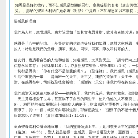
知恩是美好的德行，而不知感恩是醜陋的惡行。塞萬提斯的名著《唐吉訶德
兒。」瑟納的聖加大利納在她名著《對話》中提過：不知感恩加以不服從，
要感恩的理由
我們為人的，應懂謝恩。東方諺語如「落其實者思其樹，飲其流者懷其源」
感恩是「心中的記憶。」基督信徒的信德也提醒我們知恩，應對大家感恩，
的人；特別是我們的父母、朋輩、親友、同學、同事、隊友和貧寒的人。
信友們，應憑着自己的人性和信德，知道感恩，尤其對天主。「請你們向上
仁慈永遠常存」（聖詠集118：1，亦參照整首聖詠，聖詠集92：1-3）。
一切都是恩典：「你有什麼不是領受的呢？」（聖保祿）。我們感恩（感恩
生活中重要的一環——是向唯一的天主、天主父、我們的造物主；天主子、
謝。在感恩祭中，司鐸祝聖後會祈禱：「感謝祢（天父）使我們得在祢台前
我們感謝天主派遣耶穌基督——衪的兒子、我們的兄弟、我們的救主。聽到
「天主竟這樣愛了世界，甚至賜下了自己的獨生子，使凡信他的人不至喪亡，
6）。納匝肋的先知用醫治十個癩病人的例子，指出感恩的重要性：那十個
潔淨了，其中一個，就回來向耶穌道謝，耶穌便說道：「潔淨了的不是十個
個是忘記了道謝！（參照路加福音17:11-19）。
童貞聖母瑪利亞謙遜地宣布：「我的靈魂頌揚上主。」她用讚美天主的詩歌
（路加1：46-55）。聖人就是這樣一生感恩，當中首選聖方濟．亞西西，
切事、為救贖主、為窮人、為鳥兒、為太陽、為青草、也為姊妹之死而感恩