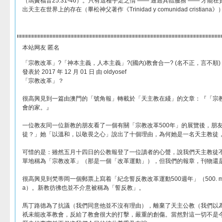
（瑪竇福音25:31-46）。只有這種手足之情 —— 通過具體服務 —— 才
出天主在世界上的存在（畢松神父著作《Trinidad y comunidad cristiana》
本站网友 匿名
「宗教改革」?「神本主義，人本主義」?(國內)教會合一? (名不正，言不順)
發表於 2017 年 12 月 01 日 由 oldyosef
「宗教改革」？
很高興見到一篇由澳門的「號角報」轉載於「天主教在綫」的文章：『「宗教
會的家。』
一位教友同一位新教的朋友看了一個有關「宗教改革500年」的展覽後，朋
徒？」她「以溫和，以敬畏之心」說出了十個理由，為何她是一名天主教徒
可惜的是：雖然五月十四日的公教報登了一位讀者的心聲，說我們天主教徒不
單地稱為「宗教改革」（那是一個「改革運動」），但我們的報章，刊物還
很高興見到梵蒂岡一個郵票上寫着「紀念誓反教改革運動500週年」（500. mo della R
a）。新教彷彿也並不介意被稱為「誓反教」。
馬丁路德為了抗議（我們同意他並不沒有理由），離棄了天主公教（我們以
祇未能改革教會，反給了教會很大的打擊，嚴重的創傷。當然對這一切不是