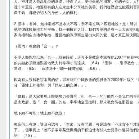
人。神才是人崇高地位的基礎。神造了人，要他做祂的朋友，祂的子女。人
裡非常重要。祂要所有的人在永生中分享祂的美善。我們從歷史也能看到否
產主義，都也否認人的身份，人的權利。
2. 那末，有神、無神兩者不是水火不容，勢不兩立嗎？客觀地說：是！所
祇能彼此較量權力的平衡，找一個權宜之計。我們希望的是有一天大家能相
家有權利自由地恭敬祂，遵從祂的教導而生活出大同的愛，這才真正解決問
（國內）教會的「合一」？
不少人樂觀地以為「合一」就在眼前，這可不是教宗本篤在他2007年的信
的共融必須經過艱苦地致力於修和才能達成」（6.4）「聖神……引導教會
道路」（6.5）「這路途不可能一日間完成」（6.6）。
因為有人誤解教宗本篤的信，宗座關注中國教會的委員會在2009年出版的
分「靈性上的修和」與「體制上的合併」』。
「修和」是大家要馬上即刻努力去做的，但「合一」的可能性不是我們的善
是由政府，借「一會一團」的名，牢牢地全面控制，那末教會能在那裡合一
地下絕不可能！地上絕不應該！
教宗信上有說：讓政府認可，「本來」沒有問題，可是該在「不違背不可放
下」，但事實上「差不多常常某些機構的干預迫使有關人士要作出違背他們
諾」（7.8）。