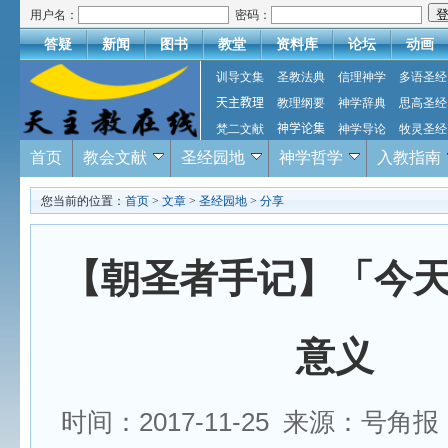
用户名：
密码：
答疑
新闻
图书
教堂
资料库
论坛
动画
训导文集
圣教法典
信理神学
多语圣经
天主教理
教理纲要
神学辞典
思高圣经
梵二文献
神学论集
神学导论
牧灵圣经
首页
教会文献
圣经园地
神学哲学
入教指南
您当前的位置：
首页
>
文章
>
圣经园地
>
分享
【朝圣者手记】「今
意义
时间：2017-11-25 来源：号角报 