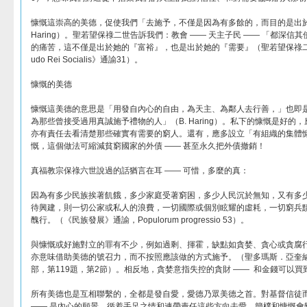
慷慨這崇高的美德，促使我們「去施予，不僅是因為有多餘的，而目的是出於
Haring）。聖若望保祿二世告訴我們：教會 —— 天主子民 —— 「都深
的痛苦，這不僅是出於她的『富裕』，也是出於她的『需要』（聖若望保祿二世之《
udo Rei Socialis》通諭31）。
慷慨的美德
慷慨這美德的意思是「用發自內心的自由，為天主、為鄰人去行善，」也即
為那些曾接受過用真誠施予禮物的人」（B. Haring）。私下的慷慨是好
亦有責任去看清楚那些確實有需要的窮人。還有，應多設立「有組織的集體
慨，這個做法可縮減貧窮國家的外債 —— 甚至永久把外債撤銷！
真福教宗保祿六世說過的話猶言在耳 —— 可惜，多麼的真：
因為有多少民族挨著飢餓，多少家庭受著窮困，多少人民沉於無知，又有多
待興建，則一切公家或私人的浪費，一切國際或個別眩耀的虛耗，一切窮兵
醜行。（《民族發展》通諭，Populorum progressio 53）。
與慷慨或好施對立的罪有不少，例如過剩、揮霍，缺點如貪婪、貪心或貪腐
亦意味借助美德的號召力，而不按照應該做的方式施予。（聖多瑪斯．亞奎
部，第119題，第2節）。相反地，貪婪意指失控的貪財 —— 和金錢可以買
所有美德也是互相聯繫的，全都是發自愛，愛德乃眾美德之首。對基督信徒
—— 是內心的願景。循着手足之情和連帶責任這些方向去愛，簡樸和慷慨會