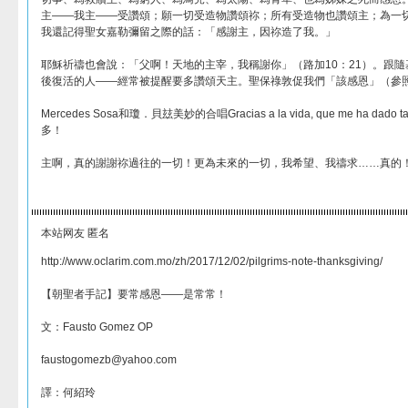
主——我主——受讚頌；願一切受造物讚頌祢；所有受造物也讚頌主；為一
我還記得聖女嘉勒彌留之際的話：「感謝主，因祢造了我。」
耶穌祈禱也會說：「父啊！天地的主宰，我稱謝你」（路加10：21）。跟
後復活的人——經常被提醒要多讚頌天主。聖保祿敦促我們「該感恩」（參照哥
Mercedes Sosa和瓊．貝玆美妙的合唱Gracias a la vida, que me ha 
多！
主啊，真的謝謝祢過往的一切！更為未來的一切，我希望、我禱求……真的
本站网友 匿名
http://www.oclarim.com.mo/zh/2017/12/02/pilgrims-note-thanksgiving/
【朝聖者手記】要常感恩——是常常！
文：Fausto Gomez OP
faustogomezb@yahoo.com
譯：何紹玲