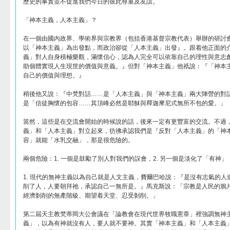
歷史的事實並不促進我們今日的彼此尊重及友誼。
「神本主義，人本主義」？
在一個由國內政界、學術界與宗教界（包括香港基督宗教代表）舉辦的研討
以「神本主義」為出發點，而政治卻從「人本主義」出發』。跟着他正面的
義」對人自身積極樂觀，滿懷信心，認為人完全可以依靠自己的理性與意志
助個體實現人生現世的價值與意義。』但對「神本主義」他祇說：『「神本
自己的價值與理想。』
稍後他又說：『中梵對話……是「人本主義」與「神本主義」兩大陣營的對
是「信徒胸懷的包容……其頂峰必然是耶穌與釋迦摩尼式無所不包的愛。」
當然，這些是在交流會開始的時候說的話，後來一定有更豐富的交流。不過
義」和「人本主義」對立起來，彷彿承認我們是『反對「人本主義」的「神
容」就能「水乳交融」，那是很危險的。
兩個危險：1. 一個是鼓勵了別人對我們的誤會，2. 另一個是淡化了「有神
1. 現代的無神主義以為自己就是人文主義，費爾巴哈說：『是沒有志氣的
削了人，人要朝拜祂，承認自己一無所是。』馬克斯說：「宗教是人民的鴉
經濟剝削的無產階級、期望着天堂、忍受剝削。」
第二屆天主教梵蒂岡大公會議在「論教會在現代世界牧職憲章」裡強調無神
義」，以為有神就沒有人，要人就不要神。其實「神本主義」和「人本主義