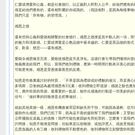
仁愛或博愛和公義，都是社會德行。以正義對人即對人公平、給他們應有的
僅是給他們應有的，還有相對屬於你或我的。（我說相對，是因為每樣事物
我們只是「所有物」的管理員。）
感恩之德
還有些與公義和愛德相聯繫的社會德行，感恩之德便是其中動人的一項，而
的魅力和清新感。仁愛或博愛是公教品德中最卓越的。仁愛是眾品德的形式
安、歡喜、慈悲——還有感恩。
愛能令感恩臻至完美，愛能使感恩提升及淨化。這德行會引導我們懂得向曾
無義務送給我們，所以，當我們收到禮物，應第一時間用行動表示衷心的謝
可能更有效。感恩是受惠後最善意的反應。
知恩是性格裏最討好的特質，「不單是因為禮節或好禮貌的做法，而是善心的表現」
多瑪斯．亞奎納認為處理感恩有3元素：收到禮物立即道謝；感謝之餘也應
可，應作恰當的答謝。最重要的一點是，能作出感激的行動是一些美妙的好
佳句：「做好事的回報便是去把事做好。」
就如其他美德一樣，感恩有機會被罪惡和缺失所干預，可能因為過剩、也可
援助作出感恩，我們已犯了罪，因為這不善的援助幫了我們做錯事；又譬如
立即擺脫在道義上的債務！我們可能也會因缺失而犯罪的，怎麼會？當我們
許間接，知恩不報便是間接；但如果是以怨報德、或批評恩人、或故意拖延
忘恩負義的人有三種：收到禮物而不動聲色的、收到禮物而立刻變賣的和恩