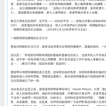
過：基督信徒生命的綱要 —— 也即是耶穌的綱要、善心撒瑪黎雅人的綱要 
心」，這位德國籍教宗補充說：「這顆心可以看到那裡需要愛，進而取實行」《Deus Ca
1》。通過愛德去表揚慷慨，會引入連帶責任，使連帶責任更令人信服。
教宗方濟各告訴我們，沒平安 —— 內在的平安 —— 便無法培養出節制的
225）。他更邀請所有基督信徒去「與人分享他們自己的財物，和體驗與他
「簡樸和實質的生活風格」（2014年1月1日世界和平日文告）。
一個既簡樸也慷慨的生活方式
要效仿耶穌的生活方式，基督信徒便應活在簡樸與慷慨中。謙遜的禱告、一
請沉思！「即使那些明顯有穩固的教義和靈修信念的人，也經常陷入不符福
感，或不惜一切為求權力或人間榮耀，而不是在使徒工作中為他人奉獻生命
走！」（教宗方濟各《福音的喜樂》勸諭80）。
愛能帶出簡樸與慷慨的真正意思。從基督信徒的角度，有節制和樂善好施的
能協助他人活得有尊嚴。用愛德去愛鄰人，能令節制和慷慨這行為變成矜憫 為
活在貧困線以下的一群。
在結束這次反思之前，讓我借用神學家畢松神父（Xavier Pikaza）引用
説：當人的旅程結束時，他的存在將被揭露，作審判的不會去問：你是男還
子沒有？他會問一些比較普及、比較深入、但同時也是簡單的問題：「我餓
客、赤身露體、患病、在監裏，你們有照顧我嗎？凡你們對我這些最小兄弟