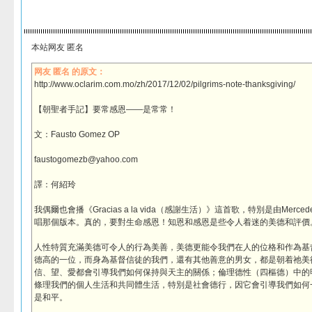
本站网友 匿名
网友 匿名 的原文：
http://www.oclarim.com.mo/zh/2017/12/02/pilgrims-note-thanksgiving/
【朝聖者手記】要常感恩——是常常！
文：Fausto Gomez OP
faustogomezb@yahoo.com
譯：何紹玲
我偶爾也會播《Gracias a la vida（感謝生活）》這首歌，特別是由Mercede
唱那個版本。真的，要對生命感恩！知恩和感恩是些令人着迷的美德和評價
人性特質充滿美德可令人的行為美善，美德更能令我們在人的位格和作為基
德高的一位，而身為基督信徒的我們，還有其他善意的男女，都是朝着祂美
信、望、愛都會引導我們如何保持與天主的關係；倫理德性（四樞德）中的
條理我們的個人生活和共同體生活，特別是社會德行，因它會引導我們如何
是和平。