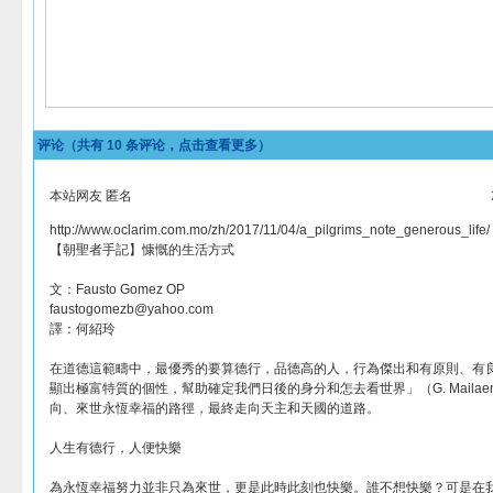
评论（共有
10
条评论，点击查看更多）
本站网友 匿名
http://www.oclarim.com.mo/zh/2017/11/04/a_pilgrims_note_generous_life/
【朝聖者手記】慷慨的生活方式
文：Fausto Gomez OP
faustogomezb@yahoo.com
譯：何紹玲
在道德這範疇中，最優秀的要算德行，品德高的人，行為傑出和有原則、有
顯出極富特質的個性，幫助確定我們日後的身分和怎去看世界」（G. Mailae
向、來世永恆幸福的路徑，最終走向天主和天國的道路。
人生有德行，人便快樂
為永恆幸福努力並非只為來世，更是此時此刻也快樂。誰不想快樂？可是在我