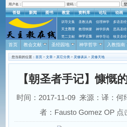
用户名：
密码：
答疑
新闻
图书
教堂
资料库
论坛
动画
训导文集
圣教法典
信理神学
多语圣经
天主教理
教理纲要
神学辞典
思高圣经
梵二文献
神学论集
神学导论
牧灵圣经
首页
教会文献
圣经园地
神学哲学
入教指南
您当前的位置：
首页
>
文章
>
其它分类
>
灵修谈从
>
灵修天地
【朝圣者手记】慷慨
时间：2017-11-09 来源：译：
者：Fausto Gomez OP 