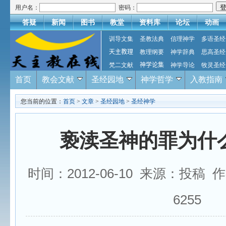
用户名：
密码：
答疑
新闻
图书
教堂
资料库
论坛
动画
训导文集
圣教法典
信理神学
多语圣经
天主教理
教理纲要
神学辞典
思高圣经
梵二文献
神学论集
神学导论
牧灵圣经
首页
教会文献
圣经园地
神学哲学
入教指南
您当前的位置：
首页
>
文章
>
圣经园地
>
圣经神学
亵渎圣神的罪为什
时间：2012-06-10 来源：投稿
6255